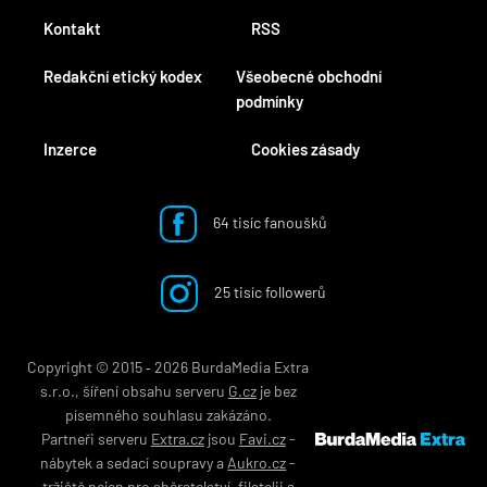
Kontakt
RSS
Redakční etický kodex
Všeobecné obchodní
podmínky
Inzerce
Cookies zásady
64 tisíc fanoušků
25 tisíc followerů
Copyright © 2015 ‐ 2026 BurdaMedia Extra
s.r.o., šíření obsahu serveru
G.cz
je bez
písemného souhlasu zakázáno.
Partneři serveru
Extra.cz
jsou
Favi.cz
-
nábytek
a
sedací soupravy
a
Aukro.cz
-
tržiště nejen pro
sběratelství
,
filatelii
a