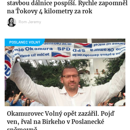
stavbou dálnice pospíší. Rychle zapomněl
na Ťokovy 4 kilometry za rok
Rom Jeremy
Okamurovec Volný opět zazářil. Pojď
ven, řval na Birkeho v Poslanecké
sněmovně