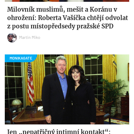
Milovník muslimů, mešit a Koránu v
ohrožení: Roberta Vašíčka chtějí odvolat
z postu místopředsedy pražské SPD
Martin Miko
Jen „nepatřičný intimní kontakt“: