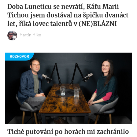
Doba Luneticu se nevrátí, Káťu Marii
Tichou jsem dostával na špičku dvanáct
let, říká lovec talentů v (NE)BLÁZNI
Martin Miko
Tiché putování po horách mi zachránilo