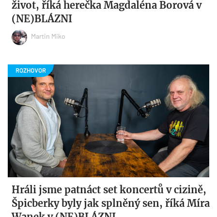
život, říká herečka Magdaléna Borová v
(NE)BLÁZNI
Martin Miko
Hráli jsme patnáct set koncertů v cizině,
Špicberky byly jak splněný sen, říká Míra
Wanek v (NE)BLÁZNI