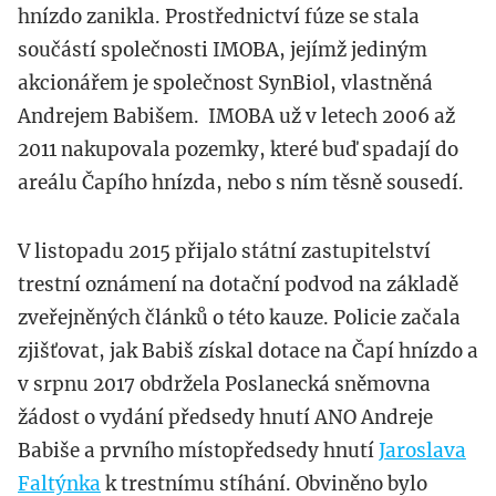
hnízdo zanikla. Prostřednictví fúze se stala
součástí společnosti IMOBA, jejímž jediným
akcionářem je společnost SynBiol, vlastněná
Andrejem Babišem. IMOBA už v letech 2006 až
2011 nakupovala pozemky, které buď spadají do
areálu Čapího hnízda, nebo s ním těsně sousedí.
V listopadu 2015 přijalo státní zastupitelství
trestní oznámení na dotační podvod na základě
zveřejněných článků o této kauze. Policie začala
zjišťovat, jak Babiš získal dotace na Čapí hnízdo a
v srpnu 2017 obdržela Poslanecká sněmovna
žádost o vydání předsedy hnutí ANO Andreje
Babiše a prvního místopředsedy hnutí
Jaroslava
Faltýnka
k trestnímu stíhání. Obviněno bylo