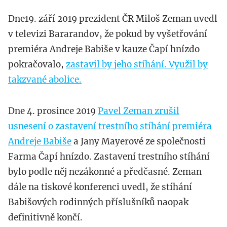
Dne19. září 2019 prezident ČR Miloš Zeman uvedl
v televizi Bararandov, že pokud by vyšetřování
premiéra Andreje Babiše v kauze Čapí hnízdo
pokračovalo,
zastavil by jeho stíhání. Využil by
takzvané abolice.
Dne 4. prosince 2019
Pavel Zeman zrušil
usnesení o zastavení trestního stíhání premiéra
Andreje Babiše
a Jany Mayerové ze společnosti
Farma Čapí hnízdo. Zastavení trestního stíhání
bylo podle něj nezákonné a předčasné. Zeman
dále na tiskové konferenci uvedl, že stíhání
Babišových rodinných příslušníků naopak
definitivně končí.