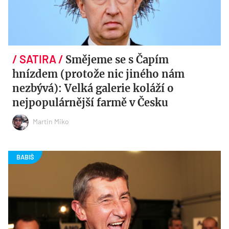
Smějeme se s Čapím
hnízdem (protože nic jiného nám
nezbývá): Velká galerie koláží o
nejpopulárnější farmě v Česku
Martin Miko