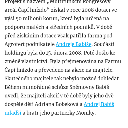
Projekt s názvem „Multifunkční kongresový
areál Čapí hnízdo“ získal v roce 2008 dotaci ve
výši 50 milionů korun, která byla určená na
podporu malých a středních podniků. V době
před získáním dotace však patřila farma pod
Agrofert podnikatele
Andreje Babiše
. Součástí
holdingu byla do 15. února 2008. Poté došlo ke
změně vlastnictví. Byla přejmenována na Farmu
Čapí hnízdo a převedeno na akcie na majitele.
Skutečného majitele tak nebylo možné dohledat.
Během mimořádné schůze Sněmovny Babiš
uvedl, že majiteli akcií v té době byly jeho dvě
dospělé děti Adriana Bobeková a
Andrej Babiš
mladší
a bratr jeho partnerky Moniky.