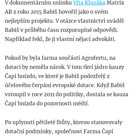
V dokumentárním snímku
Víta Klusáka
Matrix
AB z roku 2015 Babiš hovořil jako o svém
nejlepším projektu. V otázce vlastnictví uváděl
Babiš v průběhu času rozporuplné odpovědi.
Například řekl, že ji vlastní nějací advokáti.
Pokud by byla farma součástí Agrofertu, na
dotaci by neměla nárok. V tom tkví jádro kauzy
Čapí hnízdo, ve které je Babiš podezřelý z
účelového čerpání evropské dotace. Když Babiš
vstoupil v roce 2011 do politiky, dostala se kauza
Čapí hnízda do pozornosti médií.
Po uplynutí pětileté lhůty, kterou stanovovaly
dotační podmínky, společnost Farma Čapí