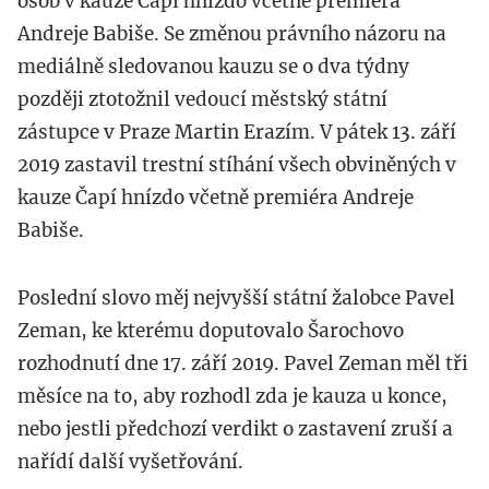
osob v kauze Čapí hnízdo včetně premiéra
Andreje Babiše. Se změnou právního názoru na
mediálně sledovanou kauzu se o dva týdny
později ztotožnil vedoucí městský státní
zástupce v Praze Martin Erazím. V pátek 13. září
2019 zastavil trestní stíhání všech obviněných v
kauze Čapí hnízdo včetně premiéra Andreje
Babiše.
Poslední slovo měj nejvyšší státní žalobce Pavel
Zeman, ke kterému doputovalo Šarochovo
rozhodnutí dne 17. září 2019. Pavel Zeman měl tři
měsíce na to, aby rozhodl zda je kauza u konce,
nebo jestli předchozí verdikt o zastavení zruší a
nařídí další vyšetřování.