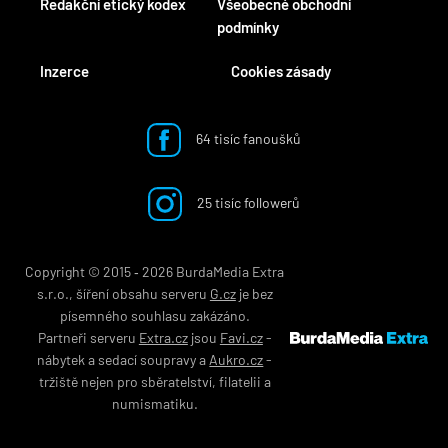
Redakční etický kodex
Všeobecné obchodní
podmínky
Inzerce
Cookies zásady
64 tisíc fanoušků
25 tisíc followerů
Copyright © 2015 ‐ 2026 BurdaMedia Extra
s.r.o., šíření obsahu serveru
G.cz
je bez
písemného souhlasu zakázáno.
Partneři serveru
Extra.cz
jsou
Favi.cz
-
nábytek
a
sedací soupravy
a
Aukro.cz
-
tržiště nejen pro
sběratelství
,
filatelii
a
numismatiku
.