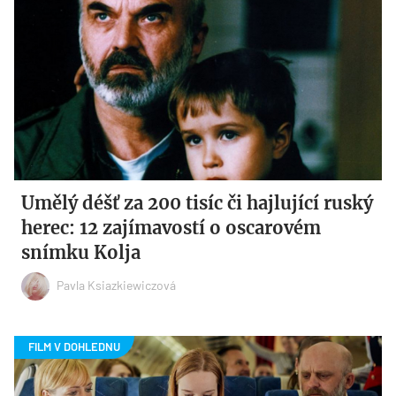
Umělý déšť za 200 tisíc či hajlující ruský
herec: 12 zajímavostí o oscarovém
snímku Kolja
Pavla Ksiazkiewiczová