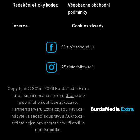
Redakční etický kodex
Všeobecné obchodní
podmínky
Inzerce
Cookies zásady
64 tisíc fanoušků
25 tisíc followerů
Copyright © 2015 ‐ 2026 BurdaMedia Extra
s.r.o., šíření obsahu serveru
G.cz
je bez
písemného souhlasu zakázáno.
Partneři serveru
Extra.cz
jsou
Favi.cz
-
nábytek
a
sedací soupravy
a
Aukro.cz
-
tržiště nejen pro
sběratelství
,
filatelii
a
numismatiku
.