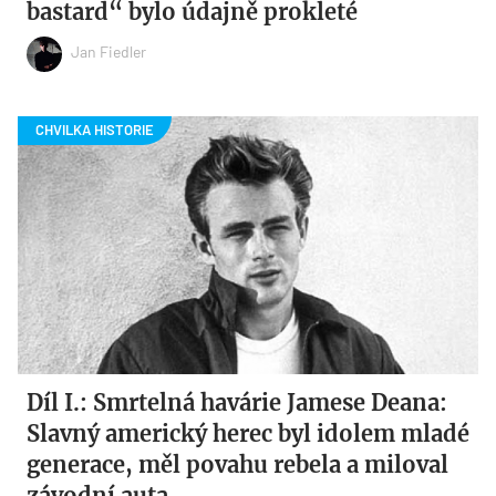
bastard“ bylo údajně prokleté
Jan Fiedler
Díl I.: Smrtelná havárie Jamese Deana:
Slavný americký herec byl idolem mladé
generace, měl povahu rebela a miloval
závodní auta