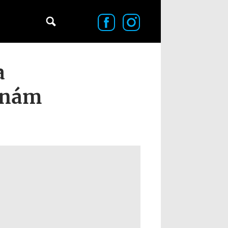
a
tinám