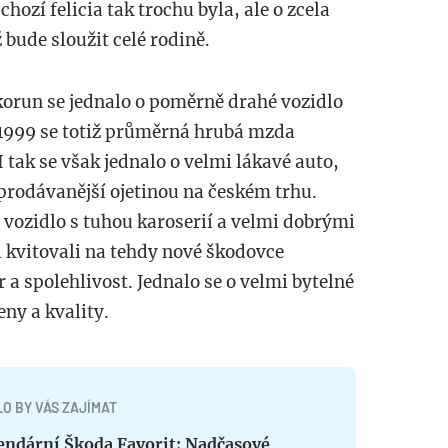
ozí felicia tak trochu byla, ale o zcela
 bude sloužit celé rodině.
 korun se jednalo o poměrně drahé vozidlo
 1999 se totiž průměrná hrubá mzda
I tak se však jednalo o velmi lákavé auto,
prodávanější ojetinou na českém trhu.
é vozidlo s tuhou karoserií a velmi dobrými
i kvitovali na tehdy nové škodovce
 a spolehlivost. Jednalo se o velmi bytelné
ny a kvality.
O BY VÁS ZAJÍMAT
endární Škoda Favorit: Nadčasové