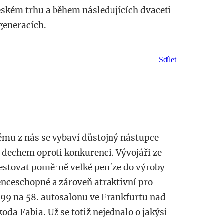
ském trhu a během následujících dvaceti
 generacích.
Sdílet
ému z nás se vybaví důstojný nástupce
 s dechem oproti konkurenci. Vývojáři ze
vestovat poměrně velké peníze do výroby
enceschopné a zároveň atraktivní pro
 1999 na 58. autosalonu ve Frankfurtu nad
a Fabia. Už se totiž nejednalo o jakýsi