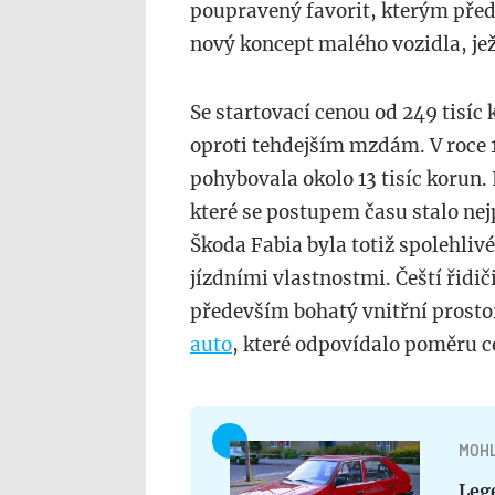
poupravený favorit, kterým předch
nový koncept malého vozidla, jež
Se startovací cenou od 249 tisíc
oproti tehdejším mzdám. V roce
pohybovala okolo 13 tisíc korun. 
které se postupem času stalo nej
Škoda Fabia byla totiž spolehliv
jízdními vlastnostmi. Čeští řidič
především bohatý vnitřní prostor
auto
, které odpovídalo poměru ce
MOHL
Leg