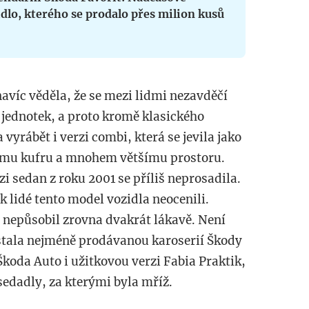
dlo, kterého se prodalo přes milion kusů
avíc věděla, že se mezi lidmi nezavděčí
jednotek, a proto kromě klasického
yrábět i verzi combi, která se jevila jako
ému kufru a mnohem většímu prostoru.
i sedan z roku 2001 se příliš neprosadila.
ak lidé tento model vozidla neocenili.
nž nepůsobil zrovna dvakrát lákavě. Není
 stala nejméně prodávanou karoserií Škody
Škoda Auto i užitkovou verzi Fabia Praktik,
edadly, za kterými byla mříž.