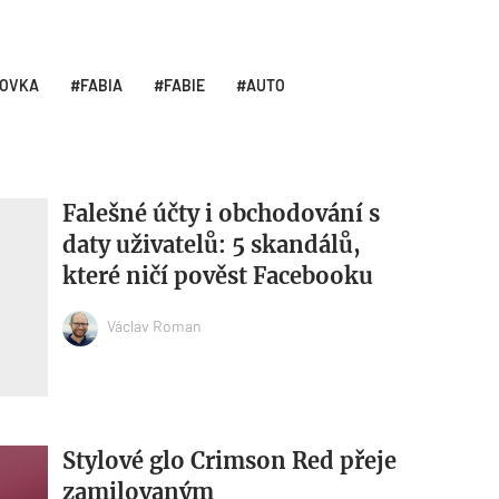
OVKA
FABIA
FABIE
AUTO
Falešné účty i obchodování s
daty uživatelů: 5 skandálů,
které ničí pověst Facebooku
Václav Roman
Stylové glo Crimson Red přeje
zamilovaným