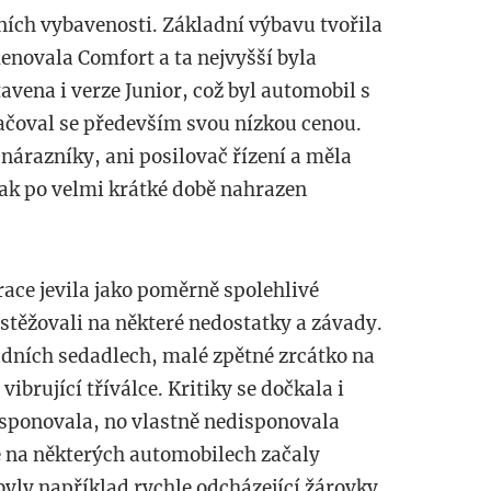
ních vybavenosti. Základní výbavu tvořila
menovala Comfort a ta nejvyšší byla
avena i verze Junior, což byl automobil s
ačoval se především svou nízkou cenou.
árazníky, ani posilovač řízení a měla
šak po velmi krátké době nahrazen
race jevila jako poměrně spolehlivé
é stěžovali na některé nedostatky a závady.
dních sedadlech, malé zpětné zrcátko na
ibrující tříválce. Kritiky se dočkala i
isponovala, no vlastně nedisponovala
 na některých automobilech začaly
 byly například rychle odcházející žárovky