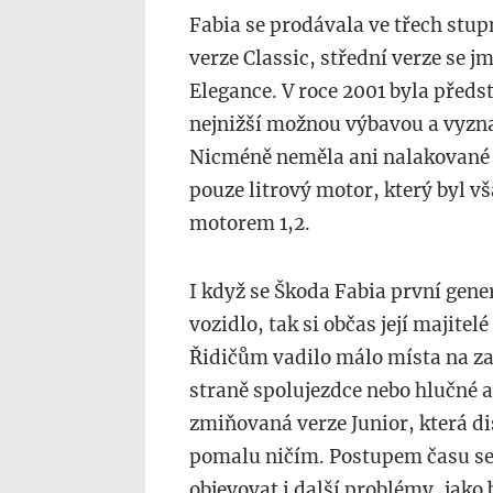
Fabia se prodávala ve třech stup
verze Classic, střední verze se j
Elegance. V roce 2001 byla předst
nejnižší možnou výbavou a vyzn
Nicméně neměla ani nalakované n
pouze litrový motor, který byl v
motorem 1,2.
I když se Škoda Fabia první gene
vozidlo, tak si občas její majitel
Řidičům vadilo málo místa na za
straně spolujezdce nebo hlučné a v
zmiňovaná verze Junior, která d
pomalu ničím. Postupem času se
objevovat i další problémy, jako