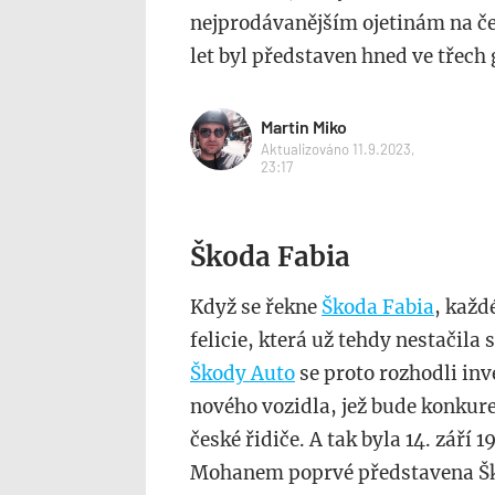
nejprodávanějším ojetinám na če
let byl představen hned ve třech
Martin Miko
Aktualizováno 11.9.2023,
23:17
Škoda Fabia
Když se řekne
Škoda Fabia
, každ
felicie, která už tehdy nestačila
Škody Auto
se proto rozhodli in
nového vozidla, jež bude konkur
české řidiče. A tak byla 14. září
Mohanem poprvé představena Škod