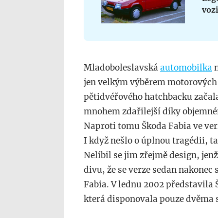
vozi
Mladoboleslavská
automobilka
n
jen velkým výběrem motorových 
pětidvéřového hatchbacku začala v
mnohem zdařilejší díky objemn
Naproti tomu Škoda Fabia ve verz
I když nešlo o úplnou tragédii, t
Nelíbil se jim zřejmě design, je
divu, že se verze sedan nakonec
Fabia. V lednu 2002 představila 
která disponovala pouze dvěma s