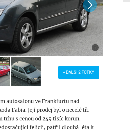
+ DALŠÍ 2 FOTKY
ím autosalonu ve Frankfurtu nad
 Fabia. Její prodej byl o necelé tři
 trhu s cenou od 249 tisíc korun.
ostačující felicii, patřil dlouhá léta k