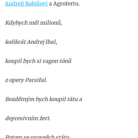
Andreji Babišovi
a Agrofertu.
Kdybych měl milionů,
kolikrát Andrej lhal,
koupil bych si vagon tónů
z opery Parsifal.
Bezdětným bych koupil tátu a
depresivním žert.
Potom ve prospěch státu