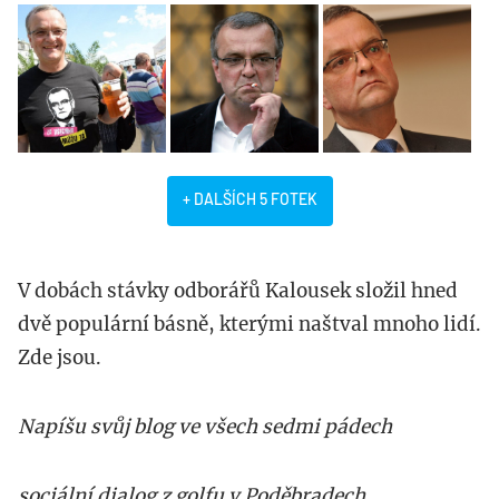
+ DALŠÍCH 5 FOTEK
V dobách stávky odborářů Kalousek složil hned
dvě populární básně, kterými naštval mnoho lidí.
Zde jsou.
Napíšu svůj blog ve všech sedmi pádech
sociální dialog z golfu v Poděbradech.