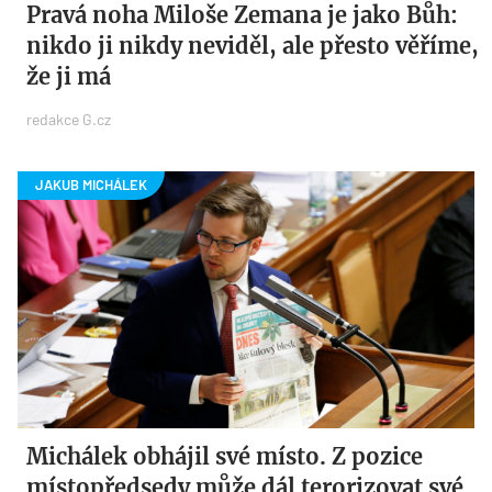
Pravá noha Miloše Zemana je jako Bůh:
nikdo ji nikdy neviděl, ale přesto věříme,
že ji má
redakce G.cz
Michálek obhájil své místo. Z pozice
místopředsedy může dál terorizovat své