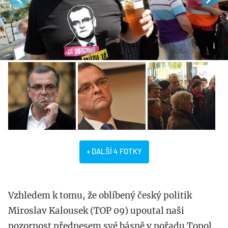
+ DALŠÍ 4 FOTKY
Vzhledem k tomu, že oblíbený český politik
Miroslav Kalousek (TOP 09) upoutal naši
pozornost přednesem své básně v pořadu Topol