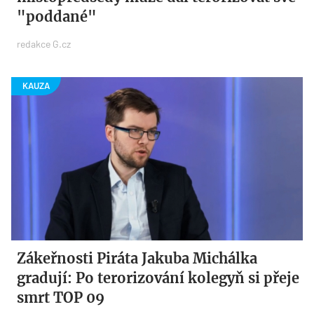
"poddané"
redakce G.cz
Zákeřnosti Piráta Jakuba Michálka
gradují: Po terorizování kolegyň si přeje
smrt TOP 09