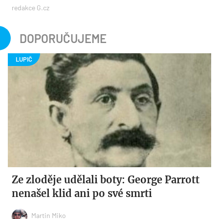
redakce G.cz
DOPORUČUJEME
Ze zloděje udělali boty: George Parrott
nenašel klid ani po své smrti
Martin Miko