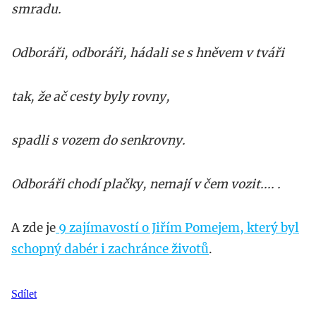
smradu.
Odboráři, odboráři, hádali se s hněvem v tváři
tak, že ač cesty byly rovny,
spadli s vozem do senkrovny.
Odboráři chodí plačky, nemají v čem vozit.... .
A zde je
9 zajímavostí o Jiřím Pomejem, který byl
schopný dabér i zachránce životů
.
Sdílet