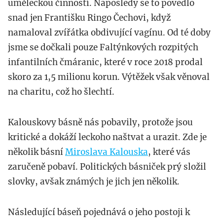
uměleckou činností. Naposledy se to povedlo
snad jen Františku Ringo Čechovi, když
namaloval zvířátka obdivující vagínu. Od té doby
jsme se dočkali pouze Faltýnkových rozpitých
infantilních čmáranic, které v roce 2018 prodal
skoro za 1,5 milionu korun. Výtěžek však věnoval
na charitu, což ho šlechtí.
Kalouskovy básně nás pobavily, protože jsou
kritické a dokáží leckoho naštvat a urazit. Zde je
několik básní
Miroslava Kalouska
, které vás
zaručeně pobaví. Politických básniček prý složil
slovky, avšak známých je jich jen několik.
Následující báseň pojednává o jeho postoji k