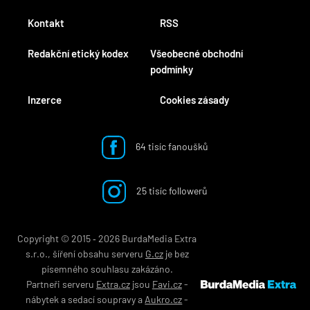
Kontakt
RSS
Redakční etický kodex
Všeobecné obchodní
podmínky
Inzerce
Cookies zásady
64 tisíc fanoušků
25 tisíc followerů
Copyright © 2015 ‐ 2026 BurdaMedia Extra
s.r.o., šíření obsahu serveru
G.cz
je bez
písemného souhlasu zakázáno.
Partneři serveru
Extra.cz
jsou
Favi.cz
-
nábytek
a
sedací soupravy
a
Aukro.cz
-