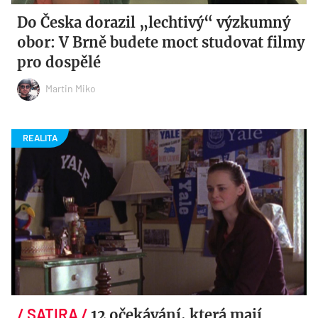
Do Česka dorazil „lechtivý“ výzkumný
obor: V Brně budete moct studovat filmy
pro dospělé
Martin Miko
12 očekávání, která mají