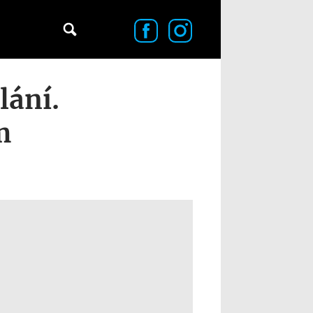
lání.
m