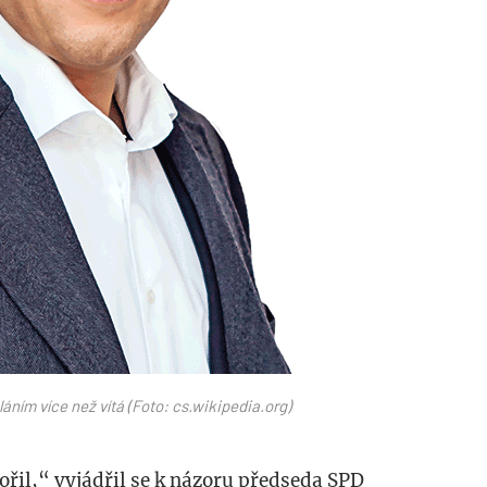
ním více než vítá (Foto: cs.wikipedia.org)
ořil,“ vyjádřil se k názoru předseda SPD