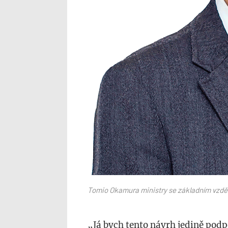
Tomio Okamura ministry se základním vzdělá
„Já bych tento návrh jedině podp