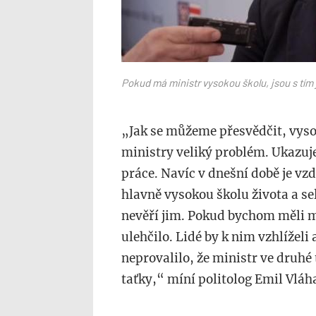
Pokud má ministr vysokou školu, jsou s tí
„Jak se můžeme přesvědčit, vyso
ministry veliký problém. Ukazuje
práce. Navíc v dnešní době je vzd
hlavně vysokou školu života a se
nevěří jim. Pokud bychom měli m
ulehčilo. Lidé by k nim vzhlíželi
neprovalilo, že ministr ve druh
taťky,“ míní politolog Emil Vláh