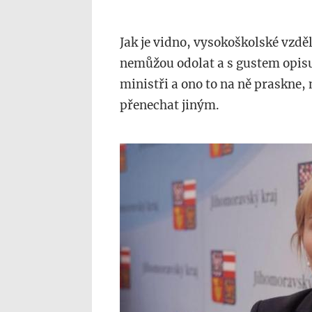
Jak je vidno, vysokoškolské vzděl
nemůžou odolat a s gustem opisuj
ministři a ono to na ně praskne,
přenechat jiným.
youtube.com_66.jpg