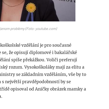
m jenom problémy (Foto: youtube.com)
koškolské vzdělání je pro současné
 se, že opisují diplomové i bakalářské
ělání spíše překážkou. Voliči preferují
lský rozum. Vysokoškoláky mají za elitu a
inistry se základním vzděláním, vše by to
 a s největší pravděpodobností by se
é třídě opisoval od Aničky obrázek mamky a
a.