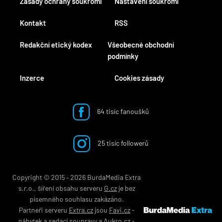
Zásady ochrany soukromí
Nastavení soukromí
Kontakt
RSS
Redakční etický kodex
Všeobecné obchodní
podmínky
Inzerce
Cookies zásady
64 tisíc fanoušků
25 tisíc followerů
Copyright © 2015 ‐ 2026 BurdaMedia Extra
s.r.o., šíření obsahu serveru
G.cz
je bez
písemného souhlasu zakázáno.
Partneři serveru
Extra.cz
jsou
Favi.cz
-
nábytek
a
sedací soupravy
a
Aukro.cz
-