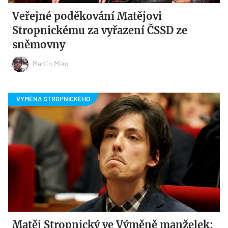
Veřejné poděkování Matějovi
Stropnickému za vyřazení ČSSD ze
sněmovny
Martin Miko
Matěj Stropnický ve Výměně manželek: