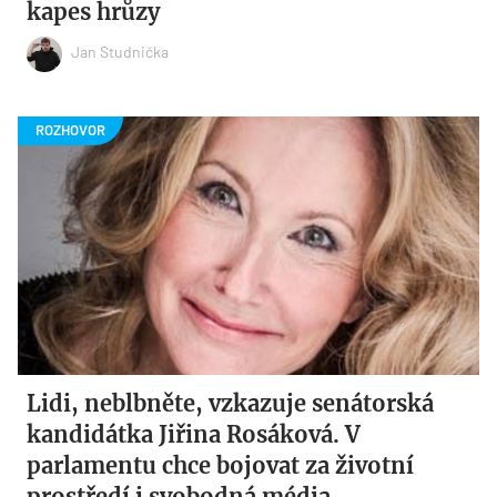
kapes hrůzy
Jan Studnička
Lidi, neblbněte, vzkazuje senátorská
kandidátka Jiřina Rosáková. V
parlamentu chce bojovat za životní
prostředí i svobodná média