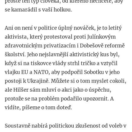
prostě ten typ člověka, od kterého nechcete, aby
se kamarádil s vaší holkou.
Ani on není v politice úplný nováček, je to letitý
aktivista, který protestoval proti Julínkovým
zdravotnickým privatizacím i Dobešově reformě
školství. Jeho nejslavnější aktivistický kus byl,
když si na tiskovce vlády strhl tričko a vztyčil
vlajku EU a NATO, aby podpořil Sobotku v jeho
postoji k Ukrajině. Můžete si o tom myslet cokoli,
ale Hilšer sám mluví o akci jako o úspěchu,
protože se na problém podařilo upozornit. A
vidíte, píšeme o tom doteď.
Soustavně nabírá politickou zkušenost od voleb v