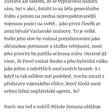
Zůstává ale faktem, že se vypracoval nahoru
sám, byl v akci, dotáhl to na šéfa generálního
štábu a potom na možná nejrespektovanější
vojensou pozici na světě… jako první člověk ze
zemí bývalé Varšavské smlouvy. To je velké.
Podle jeho slov by vnímal prezidentování jako
občanskou povinnost a službu veřejnosti, mezi
jeho priority by patřila ochrana státu. Ostatně již
víme, že Pavel vnímá Rusko a jeho hybridní válku
jako jednu z největších současných hrozeb. A i
když to tak můžete mít podobně, trochu mrazí z
představy vojenského vůdce, který hledá mezi
svými lidmi nepřátelské agenty, že?
Navíc mu teď u voličů Miloše Zemana ubližuje