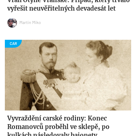
vyřešit neuvěřitelných devadesát let
Martin Miko
Vyvraždění carské rodiny: Konec
Romanovců proběhl ve sklepě, po
kulkách následovaly bajonety