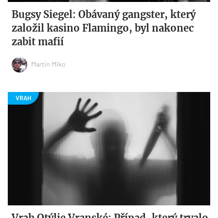
Bugsy Siegel: Obávaný gangster, který
založil kasino Flamingo, byl nakonec
zabit mafií
Martin Miko
Vrah Otýlie Vranské: Případ, který trvalo