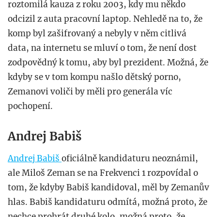
roztomilá kauza z roku 2003, kdy mu někdo
odcizil z auta pracovní laptop. Nehledě na to, že
komp byl zašifrovaný a nebyly v něm citlivá
data, na internetu se mluví o tom, že není dost
zodpovědný k tomu, aby byl prezident. Možná, že
kdyby se v tom kompu našlo dětský porno,
Zemanovi voliči by měli pro generála víc
pochopení.
Andrej Babiš
Andrej Babiš
oficiálně kandidaturu neoznámil,
ale Miloš Zeman se na Frekvenci 1 rozpovídal o
tom, že kdyby Babiš kandidoval, měl by Zemanův
hlas. Babiš kandidaturu odmítá, možná proto, že
nechce prohrát druhé kolo, možná proto, že