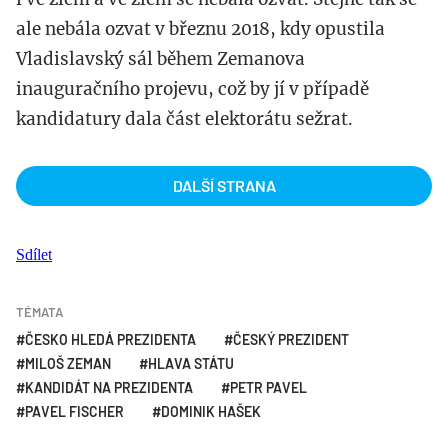
ale nebála ozvat v březnu 2018, kdy opustila
Vladislavský sál během Zemanova
inauguračního projevu, což by jí v případě
kandidatury dala část elektorátu sežrat.
DALŠÍ STRANA
Sdílet
TÉMATA
ČESKO HLEDÁ PREZIDENTA
ČESKÝ PREZIDENT
MILOŠ ZEMAN
HLAVA STÁTU
KANDIDÁT NA PREZIDENTA
PETR PAVEL
PAVEL FISCHER
DOMINIK HAŠEK