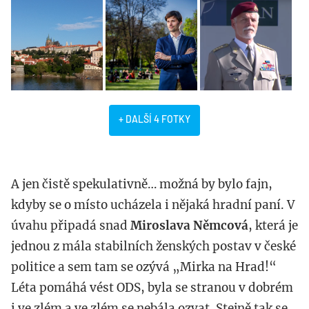
+ DALŠÍ 4 FOTKY
A jen čistě spekulativně… možná by bylo fajn,
kdyby se o místo ucházela i nějaká hradní paní. V
úvahu připadá snad
Miroslava Němcová
, která je
jednou z mála stabilních ženských postav v české
politice a sem tam se ozývá „Mirka na Hrad!“
Léta pomáhá vést ODS, byla se stranou v dobrém
i ve zlém a ve zlém se nebála ozvat. Stejně tak se