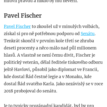
mluvil pravdu a nikdo by mu nevěřil.
Pavel Fischer
Pavel Fischer
to zkoušel už v minulých volbách,
získal si pro ně potřebnou podporu od
Senátu
.
Tenkrát skončil v prvním kole třetí se zhruba
deseti procenty a něco málo nad půl milionem
hlasů. A vlastně se není čemu divit, Fischer je
politický veterán, dělal ředitele tiskového odboru
ještě Havlovi, působil jako diplomat ve Francii,
kde dostal Řád čestné legie a v Monaku, kde
dostal Řád svatého Karla. Jako nezávislý se v roce
2018 probojoval do senátu.
Je to typicky prozápadní kandidát, byl by pro