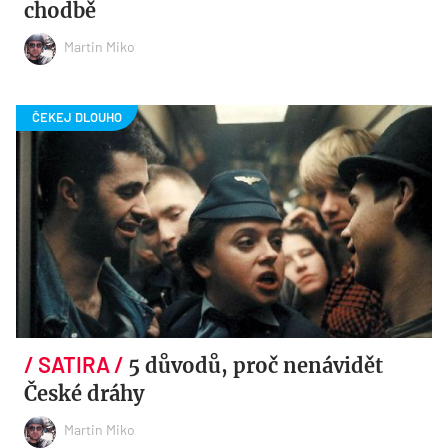
chodbě
Martin Miko
5 důvodů, proč nenávidět
České dráhy
Martin Miko