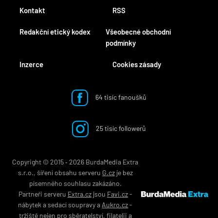
Kontakt
RSS
Redakční etický kodex
Všeobecné obchodní
podmínky
Inzerce
Cookies zásady
64 tisíc fanoušků
25 tisíc followerů
Copyright © 2015 ‐ 2026 BurdaMedia Extra
s.r.o., šíření obsahu serveru
G.cz
je bez
písemného souhlasu zakázáno.
Partneři serveru
Extra.cz
jsou
Favi.cz
-
nábytek
a
sedací soupravy
a
Aukro.cz
-
tržiště nejen pro
sběratelství
,
filatelii
a