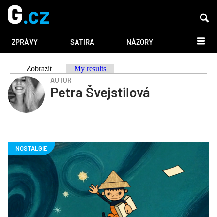
DALŠÍ
ZPRÁVY
SATIRA
NÁZORY
Zobrazit
(aktivní záložka)
My results
Hlavní
AUTOR
Petra Švejstilová
záložky