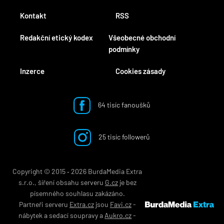
Kontakt
RSS
Redakční etický kodex
Všeobecné obchodní
podmínky
Inzerce
Cookies zásady
64 tisíc fanoušků
25 tisíc followerů
Copyright © 2015 ‐ 2026 BurdaMedia Extra
s.r.o., šíření obsahu serveru
G.cz
je bez
písemného souhlasu zakázáno.
Partneři serveru
Extra.cz
jsou
Favi.cz
-
nábytek
a
sedací soupravy
a
Aukro.cz
-