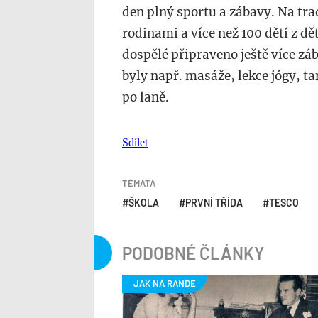
den plný sportu a zábavy. Na trad
rodinami a více než 100 dětí z dě
dospělé připraveno ještě více zá
byly např. masáže, lekce jógy, t
po laně.
Sdílet
TÉMATA
ŠKOLA
PRVNÍ TŘÍDA
TESCO
PODOBNÉ ČLÁNKY