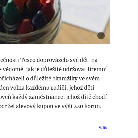
čnosti Tesco doprovázelo své děti na
je vědomé, jak je důležité udržovat firemní
přicházeli o důležité okamžiky ve svém
den volna každému rodiči, jehož děti
roveň každý zaměstnanec, jehož dítě chodí
bdržel slevový kupon ve výši 220 korun.
Sdílet