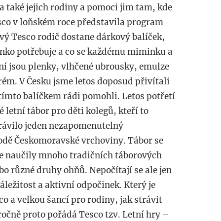
a také jejich rodiny a pomoci jim tam, kde
esco v loňském roce představila program
vý Tesco rodič dostane dárkový balíček,
inko potřebuje a co se každému miminku a
ní jsou plenky, vlhčené ubrousky, emulze
rém. V Česku jsme letos doposud přivítali
tímto balíčkem rádi pomohli. Letos potřetí
letní tábor pro děti kolegů, kteří to
trávilo jeden nezapomenutelný
rodě Českomoravské vrchoviny. Tábor se
se naučily mnoho tradičních táborových
bo různé druhy ohňů. Nepočítají se ale jen
ležitost a aktivní odpočinek. Který je
 a velkou šancí pro rodiny, jak strávit
očně proto pořádá Tesco tzv. Letní hry –