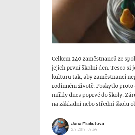
Celkem 240 zaměstnanců ze spole
jejich první školní den. Tesco si 
kulturu tak, aby zaměstnanci ne
rodinném životě. Poskytlo proto 
mířily dnes poprvé do školy. Zá
na základní nebo střední školu o
Jana Mrákotová
2.9.2019, 09:54