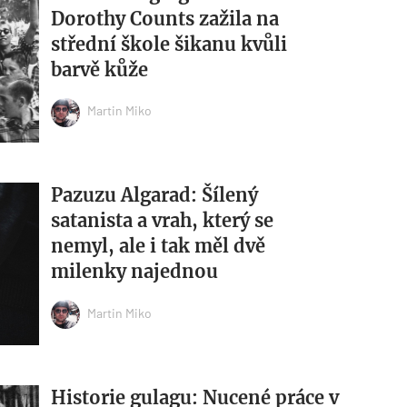
Dorothy Counts zažila na
střední škole šikanu kvůli
barvě kůže
Martin Miko
Pazuzu Algarad: Šílený
satanista a vrah, který se
nemyl, ale i tak měl dvě
milenky najednou
Martin Miko
Historie gulagu: Nucené práce v