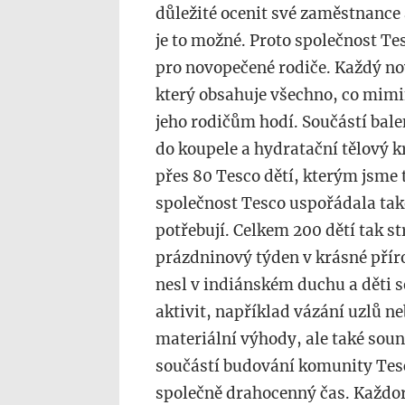
důležité ocenit své zaměstnance 
je to možné. Proto společnost T
pro novopečené rodiče. Každý no
který obsahuje všechno, co mim
jeho rodičům hodí. Součástí bale
do koupele a hydratační tělový k
přes 80 Tesco dětí, kterým jsme 
společnost Tesco uspořádala také 
potřebují. Celkem 200 dětí tak s
prázdninový týden v krásné pří
nesl v indiánském duchu a děti 
aktivit, například vázání uzlů ne
materiální výhody, ale také souná
součástí budování komunity Tesco
společně drahocenný čas. Každor