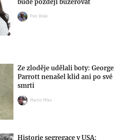
bude později buzerovat
Petr Bílek
Ze zloděje udělali boty: George
Parrott nenašel klid ani po své
smrti
Martin Miko
Historie segregace v USA: