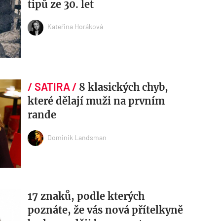
tipů ze 30. let
Kateřina Horáková
8 klasických chyb,
které dělají muži na prvním
rande
Dominik Landsman
17 znaků, podle kterých
poznáte, že vás nová přítelkyně