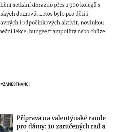
iční setkání dorazilo přes 1 900 kolegů s
tských domovů. Letos bylo pro děti i
bavných i odpočinkových aktivit, novinkou
aneční lekce, bungee trampolíny nebo chůze
ZAMĚSTNANCI
Příprava na valentýnské rande
pro dámy: 10 zaručených rad a