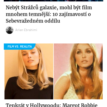
Nebýt Strážců galaxie, mohl být film
mnohem temnější: 10 zajímavostí o
Sebevražedném oddílu
Arian Ebrahimi
Tenkrát v Hollywoodu: Margot Robbie