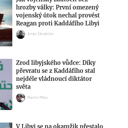
hrozby války: První omezený
vojenský útok nechal provést
Reagan proti Kaddáfího Libyi
Arian Ebrahimi
Zrod libyjského vůdce: Díky
převratu se z Kaddáfího stal
nejdéle vládnoucí diktátor
světa
Martin Miko
V Libyi se na okamžik přestalo