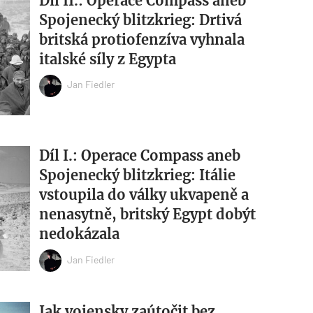
Díl II.: Operace Compass aneb
Spojenecký blitzkrieg: Drtivá
britská protiofenzíva vyhnala
italské síly z Egypta
Jan Fiedler
Díl I.: Operace Compass aneb
Spojenecký blitzkrieg: Itálie
vstoupila do války ukvapeně a
nenasytně, britský Egypt dobýt
nedokázala
Jan Fiedler
Jak vojensky zaútočit bez