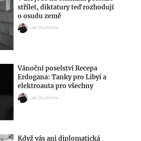
střílet, diktatury teď rozhodují
o osudu země
Jan Studnička
Vánoční poselství Recepa
Erdogana: Tanky pro Libyi a
elektroauta pro všechny
Jan Studnička
Když vás ani diplomatická