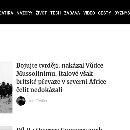
SATIRA
NÁZORY
ŽIVOT
TECH
ZÁBAVA
VIDEO
CESTY
BYZNYS
Bojujte tvrději, nakázal Vůdce
Mussolinimu. Italové však
britské převaze v severní Africe
čelit nedokázali
Jan Fiedler