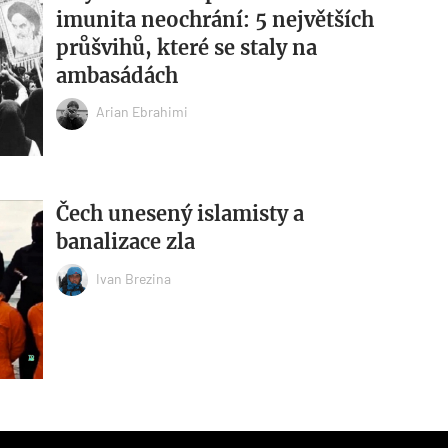
imunita neochrání: 5 největších
průšvihů, které se staly na
ambasádách
Arian Ebrahimi
Čech unesený islamisty a
banalizace zla​
Ivan Brezina