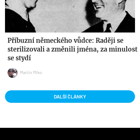
Příbuzní německého vůdce: Raději se
sterilizovali a změnili jména, za minulost
se stydí
Martin Miko
DALŠÍ ČLÁNKY