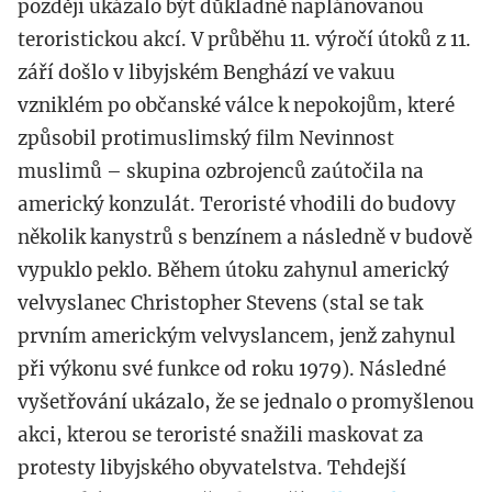
později ukázalo být důkladně naplánovanou
teroristickou akcí. V průběhu 11. výročí útoků z 11.
září došlo v libyjském Benghází ve vakuu
vzniklém po občanské válce k nepokojům, které
způsobil protimuslimský film Nevinnost
muslimů – skupina ozbrojenců zaútočila na
americký konzulát. Teroristé vhodili do budovy
několik kanystrů s benzínem a následně v budově
vypuklo peklo. Během útoku zahynul americký
velvyslanec Christopher Stevens (stal se tak
prvním americkým velvyslancem, jenž zahynul
při výkonu své funkce od roku 1979). Následné
vyšetřování ukázalo, že se jednalo o promyšlenou
akci, kterou se teroristé snažili maskovat za
protesty libyjského obyvatelstva. Tehdejší