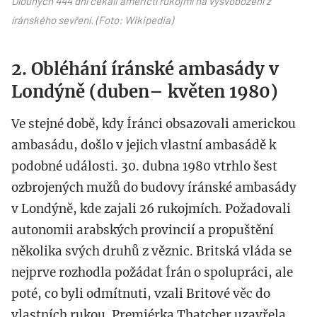
Dlouhých 444 dní čekali američtí rukojmí na vysvobození z
íránského sevření. (Foto: Wikipedia)
2. Obléhání íránské ambasády v
Londýně (duben– květen 1980)
Ve stejné době, kdy Íránci obsazovali americkou
ambasádu, došlo v jejich vlastní ambasádě k
podobné události. 30. dubna 1980 vtrhlo šest
ozbrojených mužů do budovy íránské ambasády
v Londýně, kde zajali 26 rukojmích. Požadovali
autonomii arabských provincií a propuštění
několika svých druhů z věznic. Britská vláda se
nejprve rozhodla požádat Írán o spolupráci, ale
poté, co byli odmítnuti, vzali Britové věc do
vlastních rukou. Premiérka Thatcher uzavřela