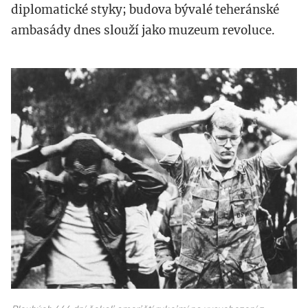
diplomatické styky; budova bývalé teheránské
ambasády dnes slouží jako muzeum revoluce.
rukojmi_usa_v_iranu.jpg