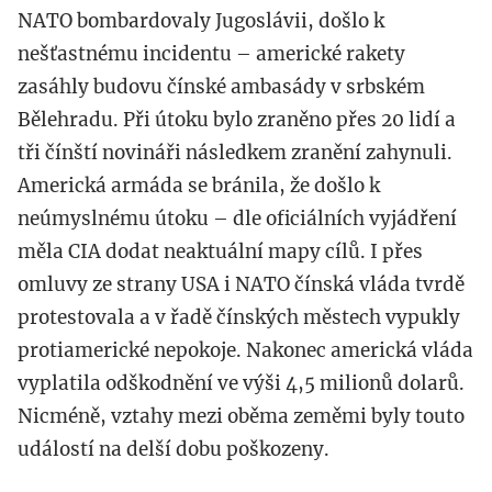
NATO bombardovaly Jugoslávii, došlo k
nešťastnému incidentu – americké rakety
zasáhly budovu čínské ambasády v srbském
Bělehradu. Při útoku bylo zraněno přes 20 lidí a
tři čínští novináři následkem zranění zahynuli.
Americká armáda se bránila, že došlo k
neúmyslnému útoku – dle oficiálních vyjádření
měla CIA dodat neaktuální mapy cílů. I přes
omluvy ze strany USA i NATO čínská vláda tvrdě
protestovala a v řadě čínských městech vypukly
protiamerické nepokoje. Nakonec americká vláda
vyplatila odškodnění ve výši 4,5 milionů dolarů.
Nicméně, vztahy mezi oběma zeměmi byly touto
událostí na delší dobu poškozeny.