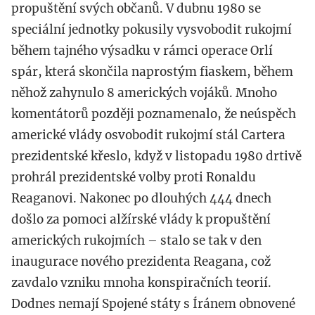
propuštění svých občanů. V dubnu 1980 se
speciální jednotky pokusily vysvobodit rukojmí
během tajného výsadku v rámci operace Orlí
spár, která skončila naprostým fiaskem, během
něhož zahynulo 8 amerických vojáků. Mnoho
komentátorů později poznamenalo, že neúspěch
americké vlády osvobodit rukojmí stál Cartera
prezidentské křeslo, když v listopadu 1980 drtivě
prohrál prezidentské volby proti Ronaldu
Reaganovi. Nakonec po dlouhých 444 dnech
došlo za pomoci alžírské vlády k propuštění
amerických rukojmích – stalo se tak v den
inaugurace nového prezidenta Reagana, což
zavdalo vzniku mnoha konspiračních teorií.
Dodnes nemají Spojené státy s Íránem obnovené