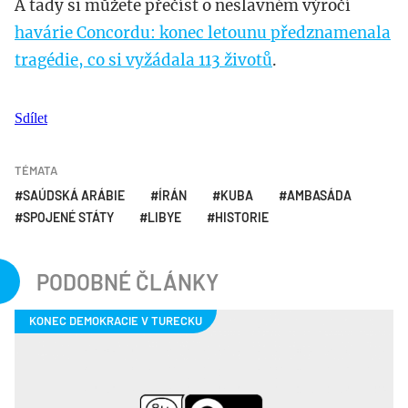
A tady si můžete přečíst o neslavném výročí
havárie Concordu: konec letounu předznamenala
tragédie, co si vyžádala 113 životů
.
Sdílet
TÉMATA
SAÚDSKÁ ARÁBIE
ÍRÁN
KUBA
AMBASÁDA
SPOJENÉ STÁTY
LIBYE
HISTORIE
PODOBNÉ ČLÁNKY