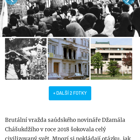
+ DALŠÍ 2 FOTKY
Brutální vražda saúdského novináře Džamála
Chášukdžího v roce 2018 šokovala celý
civilizovaný svět. Mnozí si pokládají otázku, jak