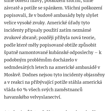
silné bolesti hlavy, poškození sluchu, silné
závratě a potíže se spánkem. Všichni poškození
popisovali, že v budově ambasády byly slyšet
velice vysoké zvuky. Americké úřady tyto
incidenty připsaly použití zatím neznámé
zvukové zbraně; později přibyla nová teorie,
podle které měly popisované obtíže způsobit
špatně namontované kubánské odposlechy – k
podobným problémům docházelo v
sedmdesátých letech na americké ambasádě v
Moskvě. Dodnes nejsou tyto incidenty objasněny
a v reakci na přibývající potíže stáhla americká
vláda 60 % všech svých zaměstnanců
havanského velvyslanectví.