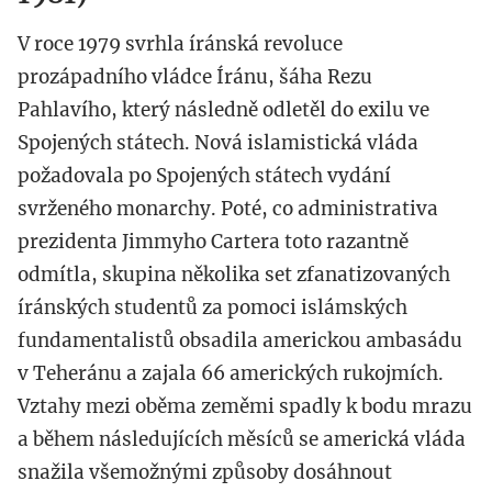
V roce 1979 svrhla íránská revoluce
prozápadního vládce Íránu, šáha Rezu
Pahlavího, který následně odletěl do exilu ve
Spojených státech. Nová islamistická vláda
požadovala po Spojených státech vydání
svrženého monarchy. Poté, co administrativa
prezidenta Jimmyho Cartera toto razantně
odmítla, skupina několika set zfanatizovaných
íránských studentů za pomoci islámských
fundamentalistů obsadila americkou ambasádu
v Teheránu a zajala 66 amerických rukojmích.
Vztahy mezi oběma zeměmi spadly k bodu mrazu
a během následujících měsíců se americká vláda
snažila všemožnými způsoby dosáhnout