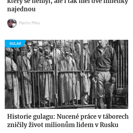
který se nemyl, ale i tak měl dvě milenky
najednou
Martin Miko
Historie gulagu: Nucené práce v táborech
zničily život milionům lidem v Rusku