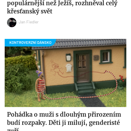
populárnější než Ježíš, rozhněval celý
křesťanský svět
Jan Fiedler
Pohádka o muži s dlouhým přirozením
budí rozpaky. Děti ji milují, genderisté
zuří