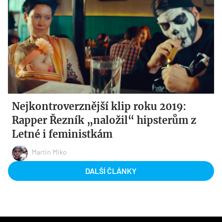
Nejkontroverznější klip roku 2019:
Rapper Řezník „naložil“ hipsterům z
Letné i feministkám
Martin Miko
DALŠÍ ČLÁNKY