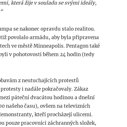
mi, která žije v souladu se svými ideály,
.“
mpa se nakonec opravdu stalo realitou.
tiž povolalo armádu, aby byla připravena
stech ve městě Minneapolis. Pentagon také
 byli v pohotovosti během 24 hodin (tedy
 obavám z neutuchajících protestů
 protesty i nadále pokračovaly. Zákaz
mezi páteční dvacátou hodinou a dnešní
00 našeho času), ovšem na televizních
emonstranty, kteří procházejí ulicemi.
u pouze pracovníci záchranných složek,