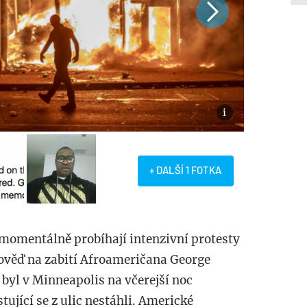
+ DALŠÍ 1 FOTKA
momentálně probíhají intenzivní protesty
dpověď na zabití Afroameričana George
 byl v Minneapolis na včerejší noc
ující se z ulic nestáhli. Americké