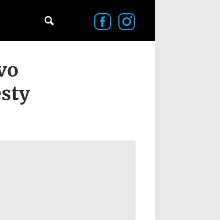
vo
esty