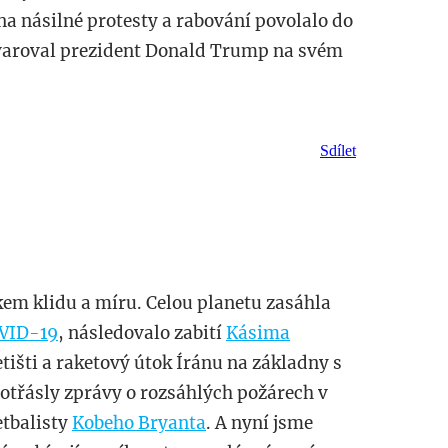
a násilné protesty a rabování povolalo do
 varoval prezident Donald Trump na svém
Sdílet
em klidu a míru. Celou planetu zasáhla
VID-19
, následovalo zabití
Kásima
išti a raketový útok Íránu na základny s
otřásly zprávy o rozsáhlých požárech v
etbalisty
Kobeho Bryanta
. A nyní jsme