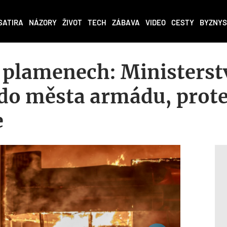
SATIRA
NÁZORY
ŽIVOT
TECH
ZÁBAVA
VIDEO
CESTY
BYZNYS
 plamenech: Ministerst
 do města armádu, prot
e