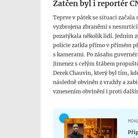
Zatčen byl i reportér 
Teprve v pátek se situaci začala s
vyzbrojena zbraněmi s nesmrtící
pozatýkala několik lidí. Jedním z
policie zatkla přímo v přímém př
s kamerami. Po zásahu guvernér
Jimenez s celým štábem propuště
Derek Chauvin, který byl tím, kd
následně obviněn z vraždy a zabi
vznesením obvinění i proti dalš
MOHL
Pří