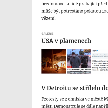
bezdomovci a lidé prchající pře
může být potrestáno pokutou 10
vězení.
GALERIE
USA v plamenech
V Detroitu se střílelo d
Protesty se z ohniska ve městě Mi
měst. Demonstruje se dále napřík