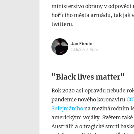
ministerstvo obrany v odpovědi n
hořícího města armádu, tak jak
twitteru.
Jan Fiedler
30.5.2020, 14:15
"Black lives matter"
Rok 2020 asi opravdu nebude rok
pandemie nového koronaviru
CO
Sulejmáního
na mezinárodním let
americkými vojáky. Světem také 
Austrálii a o tragické smrti bask