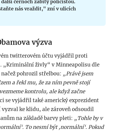
 další černoch zabitý policistou.
taňte nás vraždit," zní v ulicích
Obamova výzva
vém twitterovém účtu vyjádřil proti
 „Kriminální živly“ v Minneapolisu dle
 načež pohrozil střelbou:
„Právě jsem
em a řekl mu, že za ním pevně stojí
evezmeme kontrolu, ale když začne
ci se vyjádřil také americký exprezident
í vyzval ke klidu, ale zároveň odsoudil
anům na základě barvy pleti:
„Tohle by v
ormální‘. To nesmí být ,normální‘. Pokud