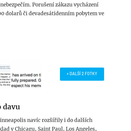
d nebezpečím. Porušení zákazu vycházení
00 dolarů či devadesátidenním pobytem ve
+ DALŠÍ 2 FOTKY
o davu
nneapolis navíc rozšířily i do dalších
lad v Chicagu, Saint Paul, Los Angeles,