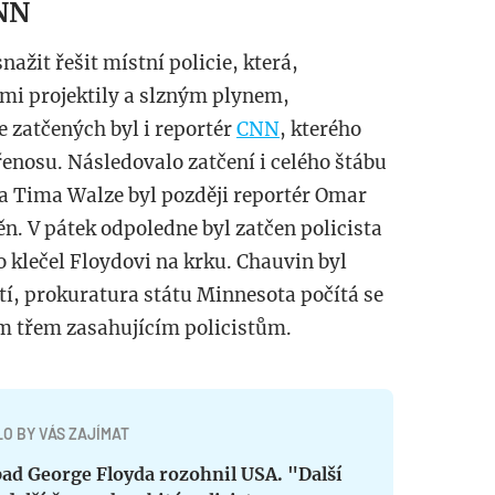
CNN
nažit řešit místní policie, která,
mi projektily a slzným plynem,
e zatčených byl i reportér
CNN
, kterého
enosu. Následovalo zatčení i celého štábu
a Tima Walze byl později reportér Omar
n. V pátek odpoledne byl zatčen policista
o klečel Floydovi na krku. Chauvin byl
tí, prokuratura státu Minnesota počítá se
ím třem zasahujícím policistům.
O BY VÁS ZAJÍMAT
pad George Floyda rozohnil USA. "Další