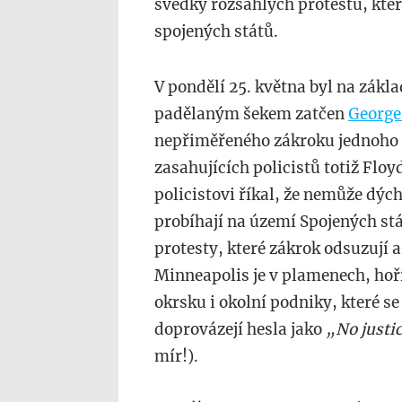
svědky rozsáhlých protestů, která
spojených států.
V pondělí 25. května byl na zákl
padělaným šekem zatčen
George
nepřiměřeného zákroku jednoho z 
zasahujících policistů totiž Floy
policistovi říkal, že nemůže dýcha
probíhají na území Spojených stá
protesty, které zákrok odsuzují 
Minneapolis je v plamenech, hoří
okrsku i okolní podniky, které s
doprovázejí hesla jako
„No justi
mír!).