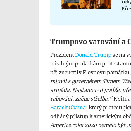
rok,
Přes
Trumpovo varování a 
Prezident
Donald Trump
se na s
násilným praktikám protestantů.
něj zneuctily Floydovu památku,
mluvil s guvernérem Timem Walz
armáda. Nastanou-li potíže, př
rabování, začne střelba.“
K situa
Barack Obama
, který protestujíc
odlišný přístup k americkým obč
Americe roku 2020 nemělo být ,n