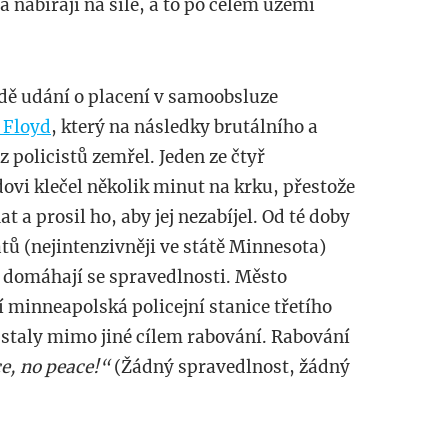
 nabírají na síle, a to po celém území
adě udání o placení v samoobsluze
 Floyd
, který na následky brutálního a
policistů zemřel. Jeden ze čtyř
dovi klečel několik minut na krku, přestože
t a prosil ho, aby jej nezabíjel. Od té doby
tů (nejintenzivněji ve státě Minnesota)
a domáhají se spravedlnosti. Město
 minneapolská policejní stanice třetího
e staly mimo jiné cílem rabování. Rabování
ce, no peace!“
(Žádný spravedlnost, žádný