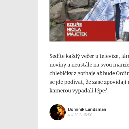
Sedíte každý večer u televize, lá
noviny a neustále na svou manže
chlebíčky z gothaje až bude Ordi
se jde podívat, že zase zpovídají 
kamerou vypadali lépe?
Dominik Landsman
4.4.2016, 15:50