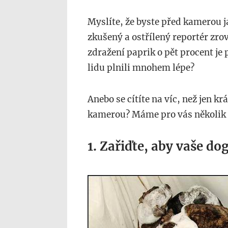
Myslíte, že byste před kamerou 
zkušený a ostřílený reportér zrov
zdražení paprik o pět procent je 
lidu plnili mnohem lépe?
Anebo se cítíte na víc, než jen 
kamerou? Máme pro vás několik 
1. Zařiďte, aby vaše do
guff.com_.jpg