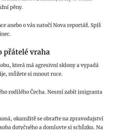
ážní pěny.
ce anebo o vás natočí Nova reportáž. Spíš
inec.
o přátelé vraha
sobu, která má agresivní sklony a vypadá
bije, můžete si mnout ruce.
ílého rodilého Čecha. Nesmí zabít imigranta
koná, okamžitě se obraťte na zpravodajství
 osoba dotyčného a domluvte si schůzku. Na