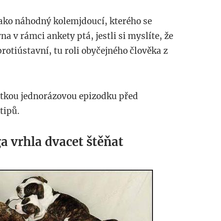
jako náhodný kolemjdoucí, kterého se
na v rámci ankety ptá, jestli si myslíte, že
protiústavní, tu roli obyčejného člověka z
krátkou jednorázovou epizodku před
tipů.
ga vrhla dvacet štěňat