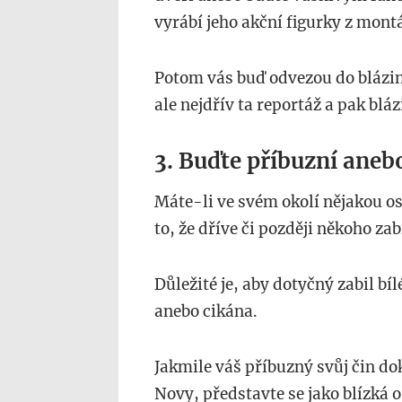
vyrábí jeho akční figurky z mont
Potom vás buď odvezou do blázin
ale nejdřív ta reportáž a pak bláz
3. Buďte příbuzní aneb
Máte-li ve svém okolí nějakou o
to, že dříve či později někoho za
Důležité je, aby dotyčný zabil b
anebo cikána.
Jakmile váš příbuzný svůj čin do
Novy, představte se jako blízká