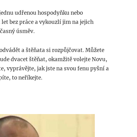
nejednu udřenou hospodyňku nebo
let bez práce a vykouzlí jim na jejich
očasný úsměv.
podvádět a štěňata si rozpůjčovat. Můžete
ude dvacet štěňat, okamžitě volejte Novu,
e, vyprávějte, jak jste na svou fenu pyšní a
íte, to neříkejte.
pg