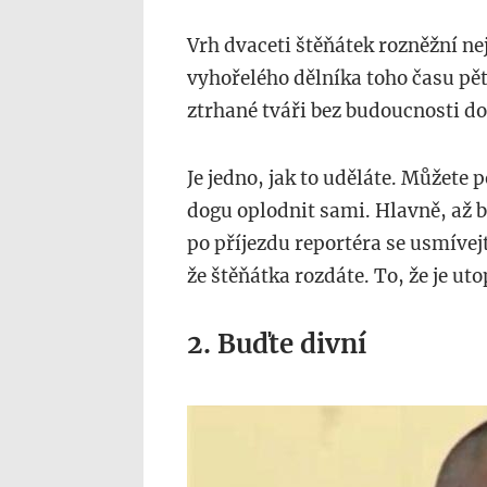
Vrh dvaceti štěňátek rozněžní 
vyhořelého dělníka toho času pět 
ztrhané tváři bez budoucnosti d
Je jedno, jak to uděláte. Můžete 
dogu oplodnit sami. Hlavně, až b
po příjezdu reportéra se usmívejt
že štěňátka rozdáte. To, že je utop
2. Buďte divní
www.mirror.co_.uk_.j