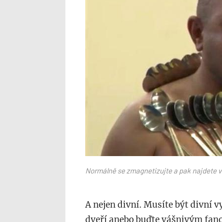
Normálně se zmagnetizujte a pak najdete v 
A nejen divní. Musíte být divní vy
dveří anebo buďte vášnivým fan