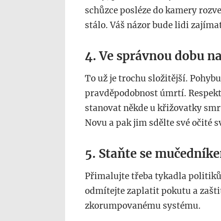
schůzce posléze do kamery rozveďt
stálo. Váš názor bude lidi zajímat
4. Ve správnou dobu n
To už je trochu složitější. Pohyb
pravděpodobnost úmrtí. Respekti
stanovat někde u křižovatky smrt
Novu a pak jim sdělte své očité s
5. Staňte se mučedník
Přimalujte třeba tykadla politi
odmítejte zaplatit pokutu a zaštiť
zkorumpovanému systému.