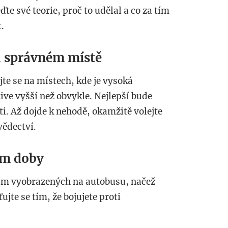
e své teorie, proč to udělal a co za tím
.
a správném místě
ujte se na místech, kde je vysoká
ve vyšší než obvykle. Nejlepší bude
i. Až dojde k nehodě, okamžitě volejte
vědectví.
em doby
kům vyobrazených na autobusu, načež
ujte se tím, že bojujete proti