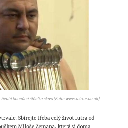
životě konečně štěstí a slávu (Foto: www.mirror.co.uk)
trvale. Sbírejte třeba celý život futra od
ouškem Miloše Zemana, který si doma