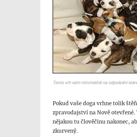
Tento vrh vám minimálně na odpolední televi
Pokud vaše doga vrhne tolik štěň
zpravodajství na Nově otevřené. 
nějakou tu člověčinu nakonec, aby 
zkurvený.