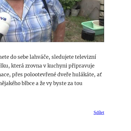
mete do sebe lahváče, sledujete televizní
lku, která zrovna v kuchyni připravuje
nace, přes polootevřené dveře hulákáte, ať
nějakého blbce a že vy byste za tou
Sdílet