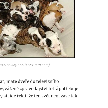
zní noviny hodí (Foto: guff.com)
at, máte dveře do televizního
Vyvážené zpravodajství totiž potřebuje
si lidé řekli, že ten svět není zase tak