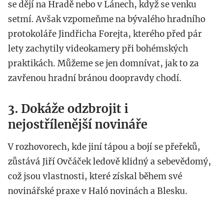
se dějí na Hradě nebo v Lánech, když se venku
setmí. Avšak vzpomeňme na bývalého hradního
protokoláře Jindřicha Forejta, kterého před pár
lety zachytily videokamery při bohémských
praktikách. Můžeme se jen domnívat, jak to za
zavřenou hradní bránou doopravdy chodí.
3. Dokáže odzbrojit i
nejostřílenější novináře
V rozhovorech, kde jiní tápou a bojí se přeřeků,
zůstává Jiří Ovčáček ledově klidný a sebevědomý,
což jsou vlastnosti, které získal během své
novinářské praxe v Haló novinách a Blesku.