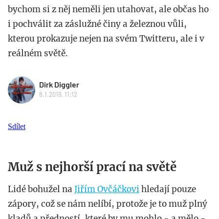
bychom si z něj neměli jen utahovat, ale občas ho
i pochválit za záslužné činy a železnou vůli,
kterou prokazuje nejen na svém Twitteru, ale i v
reálném světě.
Dirk Diggler
8.1.2019, 11:12
Sdílet
Muž s nejhorší prací na světě
Lidé bohužel na
Jiřím Ovčáčkovi
hledají pouze
zápory, což se nám nelíbí, protože je to muž plný
kladů a předností, které by mu mohlo - a mělo -