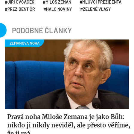
JIŘÍ OVČÁČEK
MILOŠ ZEMAN
MLUVČÍ PREZIDENTA
PREZIDENT ČR
HALO NOVINY
ZELENÉ VLASY
PODOBNÉ ČLÁNKY
Pravá noha Miloše Zemana je jako Bůh:
nikdo ji nikdy neviděl, ale přesto věříme,
že ji má