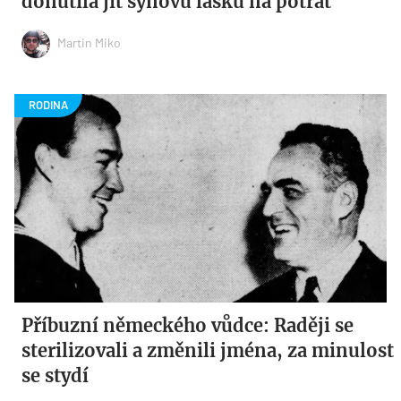
donutila jít synovu lásku na potrat
Martin Miko
Příbuzní německého vůdce: Raději se
sterilizovali a změnili jména, za minulost
se stydí