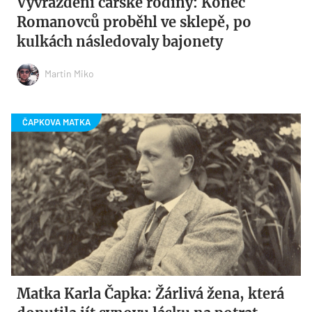
Vyvraždění carské rodiny: Konec
Romanovců proběhl ve sklepě, po
kulkách následovaly bajonety
Martin Miko
Matka Karla Čapka: Žárlivá žena, která