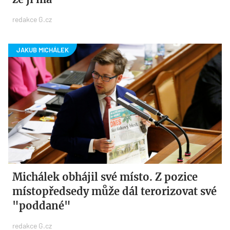
redakce G.cz
Michálek obhájil své místo. Z pozice
místopředsedy může dál terorizovat své
"poddané"
redakce G.cz