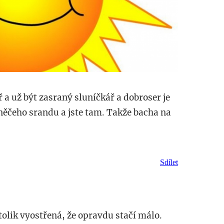
 a už být zasraný sluníčkář a dobroser je
 něčeho srandu a jste tam. Takže bacha na
Sdílet
tolik vyostřená, že opravdu stačí málo.