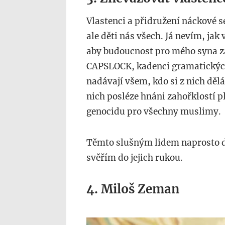
Vlastenci a přidružení náckové se
ale děti nás všech. Já nevím, jak
aby budoucnost pro mého syna zař
CAPSLOCK, kadenci gramatických
nadávají všem, kdo si z nich děl
nich posléze hnáni zahořklostí p
genocidu pro všechny muslimy.
Těmto slušným lidem naprosto 
svěřím do jejich rukou.
4. Miloš Zeman