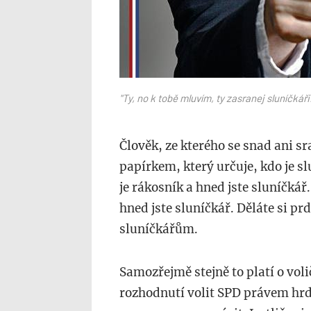
"Ty, no k tobě mluvím, ty zasranej sluníčkáři
Člověk, ze kterého se snad ani 
papírkem, který určuje, kdo je sl
je rákosník a hned jste sluníčkář
hned jste sluníčkář. Děláte si p
sluníčkářům.
Samozřejmě stejně to platí o vol
rozhodnutí volit SPD právem hrdí