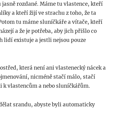
u jasně rozdané. Máme tu vlastence, kteří
íky a kteří žijí ve strachu z toho, že ta
Potom tu máme sluníčkáře a vítače, kteří
ázejí a že je potřeba, aby jich přišlo co
h lidí existuje a jestli nejsou pouze
ostřed, která není ani vlastenecký nácek a
pojmenování, nicméně stačí málo, stačí
ni k vlastencům a nebo sluníčkářům.
dělat srandu, abyste byli automaticky