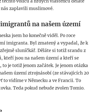
z těchto voličů a hrdých vlastenců děláte
 nás zaplavili muslimové.
 imigrantů na našem území
eska jsem ho konečně viděl. Po roce
mí imigranta. Byl zmatený a vypadal, že k
řejmě sluníčkář. Děláte si totiž srandu z
, kteří jsou na našem území a kteří se
 to je totiž jenom začátek. Je jenom otázka
našem území ztrojnásobí (ze stávajících 20
ť to vidíme v Německu a ve Francii. To
tutovka. Teda pokud nebude zvolen Tomio.
e