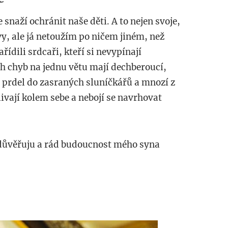
 snaží ochránit naše děti. A to nejen svoje,
 vy, ale já netoužím po ničem jiném, než
ídili srdcaři, kteří si nevypínají
 chyb na jednu větu mají dechberoucí,
á prdel do zasraných sluníčkářů a mnozí z
livají kolem sebe a nebojí se navrhovat
důvěřuju a rád budoucnost mého syna