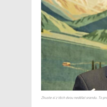
httpwww.sueddeutsche
Zkuste si z těch dvou nedělat srandu. To p