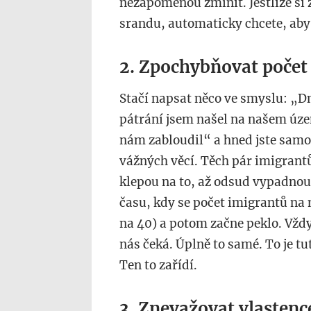
nezapomenou zmínit. Jestliže si 
srandu, automaticky chcete, aby
2. Zpochybňovat počet
Stačí napsat něco ve smyslu: „Dn
pátrání jsem našel na našem úze
nám zabloudil“ a hned jste samoz
vážných věcí. Těch pár imigrantů
klepou na to, až odsud vypadnou,
času, kdy se počet imigrantů na 
na 40) a potom začne peklo. Vždy
nás čeká. Úplně to samé. To je 
Ten to zařídí.
3. Znevažovat vlastenc