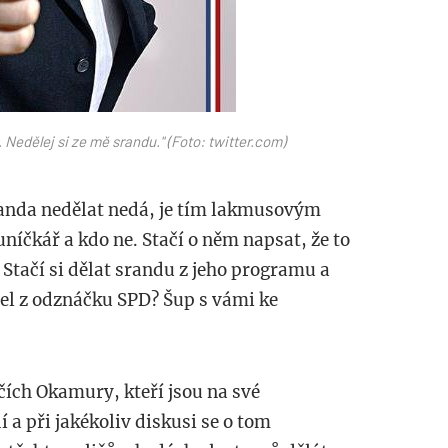
. Nedělej si ze mě srandu." (Foto: twitter.com)
sranda nedělat nedá, je tím lakmusovým
uníčkář a kdo ne. Stačí o něm napsat, že to
. Stačí si dělat srandu z jeho programu a
rdel z odznáčku SPD? Šup s vámi ke
ičích Okamury, kteří jsou na své
 a při jakékoliv diskusi se o tom