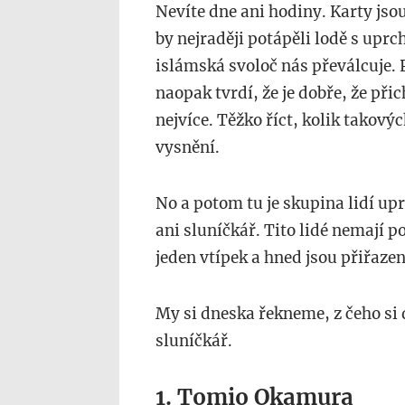
Nevíte dne ani hodiny. Karty jso
by nejraději potápěli lodě s uprchl
islámská svoloč nás převálcuje. 
naopak tvrdí, že je dobře, že přich
nejvíce. Těžko říct, kolik takovýc
vysnění.
No a potom tu je skupina lidí upr
ani sluníčkář. Tito lidé nemají 
jeden vtípek a hned jsou přiřaze
My si dneska řekneme, z čeho si 
sluníčkář.
1. Tomio Okamura