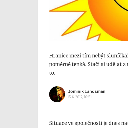
Hranice mezi tím nebýt sluníčkář
poměrně tenká. Stačí si udělat z
to.
Dominik Landsman
15.6.2017, 10:51
Situace ve společnosti je dnes na