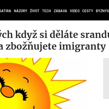
SATIRA
NÁZORY
ŽIVOT
TECH
ZÁBAVA
VIDEO
CESTY
BYZNYS
ých když si děláte srand
 a zbožňujete imigranty