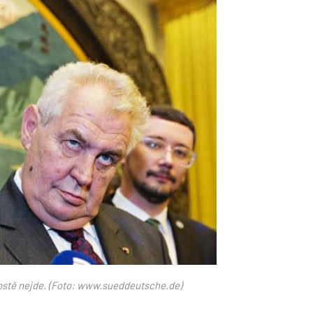
.de_.jpg
rostě nejde. (Foto: www.sueddeutsche.de)