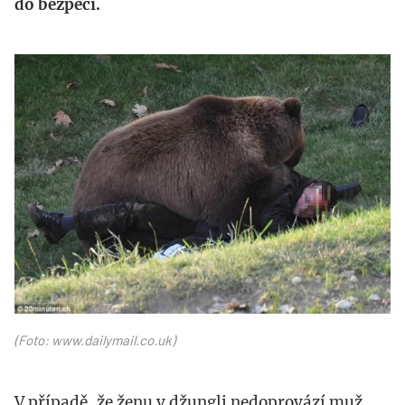
do bezpečí.
httpwww.dailymail.co_.uk_.jpg
(Foto: www.dailymail.co.uk)
V případě, že ženu v džungli nedoprovází muž,