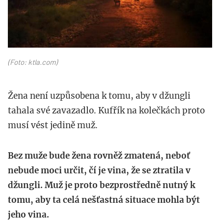
(Foto: ktla.com)
Žena není uzpůsobena k tomu, aby v džungli
tahala své zavazadlo. Kufřík na kolečkách proto
musí vést jedině muž.
Bez muže bude žena rovněž zmatená, neboť
nebude moci určit, čí je vina, že se ztratila v
džungli. Muž je proto bezprostředně nutný k
tomu, aby ta celá nešťastná situace mohla být
jeho vina.