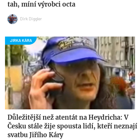
tah, míní výrobci octa
Dirk Diggler
Důležitější než atentát na Heydricha: V
Česku stále žije spousta lidí, kteří neznají
svatbu Jiřího Káry