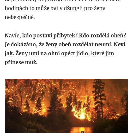
hodinách to může být v džungli pro ženy
nebezpečné.
Navíc, kdo postaví příbytek? Kdo rozdělá oheň?
Je dokázáno, že ženy oheň rozdělat neumí. Neví
jak. Ženy umí na ohni opéct jídlo, které jim
přinese muž.
httpwww.stavebnimichacky.cz_.jpg