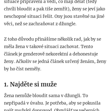
situace připraveni a vědí, co mají dělat (tedy
chvíli bloudit a pak tiše zemřít), ženy se jeví jako
neschopné situaci řešit. Ony jsou stavěné na jiné
věci, než se zachraňovat z džungle.
Z toho důvodu přinášíme několik rad, jak by se
měla žena v takové situaci zachovat. Tento
článek je genderově nekorektní a dehonestuje
ženy. Ačkoliv se jedná článek určený ženám, ženy
by ho číst neměly.
1. Najděte si muže
Žena nemůže bloudit sama v džungli. To
nepřipadá v úvahu. Je potřeba, aby se pokusila
najít mužský doprovod. Obzvlášť ve večerních