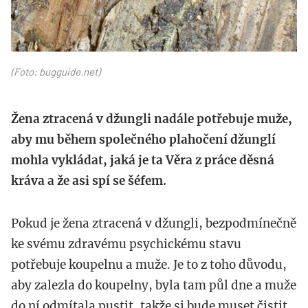
(Foto: bugguide.net)
Žena ztracená v džungli nadále potřebuje muže,
aby mu během společného plahočení džunglí
mohla vykládat, jaká je ta Věra z práce děsná
kráva a že asi spí se šéfem.
Pokud je žena ztracená v džungli, bezpodmínečně
ke svému zdravému psychickému stavu
potřebuje koupelnu a muže. Je to z toho důvodu,
aby zalezla do koupelny, byla tam půl dne a muže
do ní odmítala pustit, takže si bude muset čistit