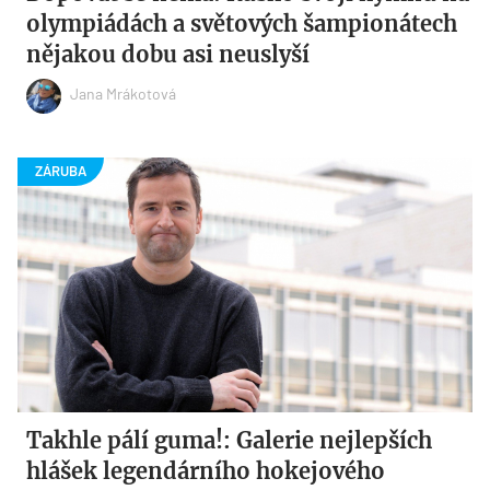
olympiádách a světových šampionátech
nějakou dobu asi neuslyší
Jana Mrákotová
Takhle pálí guma!: Galerie nejlepších
hlášek legendárního hokejového