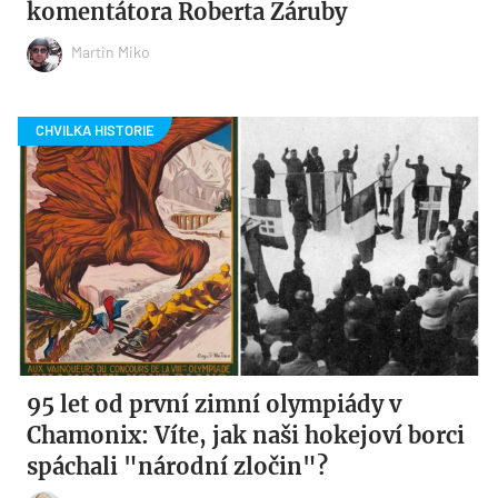
komentátora Roberta Záruby
Martin Miko
95 let od první zimní olympiády v
Chamonix: Víte, jak naši hokejoví borci
spáchali "národní zločin"?