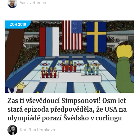
Václav Roman
Zas ti vševědoucí Simpsonovi! Osm let
stará epizoda předpověděla, že USA na
olympiádě porazí Švédsko v curlingu
Kateřina Horáková