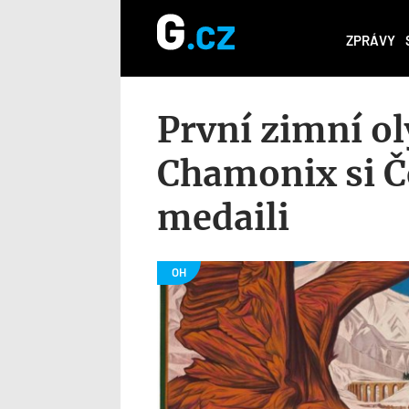
ZPRÁVY
První zimní o
Chamonix si Če
medaili