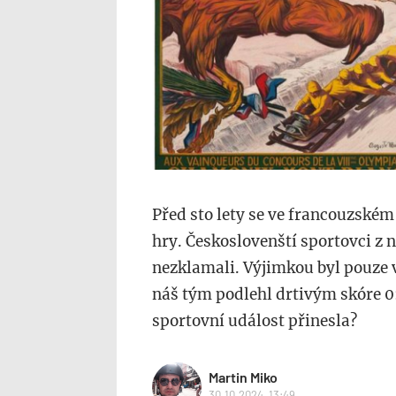
Před sto lety se ve francouzské
hry. Českoslovenští sportovci z n
nezklamali. Výjimkou byl pouze 
náš tým podlehl drtivým skóre 0
sportovní událost přinesla?
Martin Miko
30.10.2024, 13:49