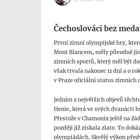
Čechoslováci bez medai
První zimní olympijské hry, kter
Mont Blancem, měly původně jiný
zimních sportů, který měl být do
však trvala nakonec 11 dní a o r
v Praze oficiální status zimních
Jedním z největších objevů těcht
Henie, která ve svých dvanácti l
Přestože v Chamonix ještě na žád
později již získala zlato. To dok
olympiádách. Skvělý výkon předv