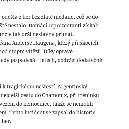
odešla z her bez zlaté medaile, což se do
ště nestalo. Domácí reprezentanti získali
ancie tak drží neslavný primát.
ičana Anderse Haugena, který při skocích
pod stupni vítězů. Díky opravě
tedy po padesáti letech, obdržel dodatečně
i k tragickému neštěstí. Argentinský
 nejdelší cestu do Chamonix, při tréninku
evezeni do nemocnice, takže se nemohli
ní. Tento incident se zapsal do historie
 her.