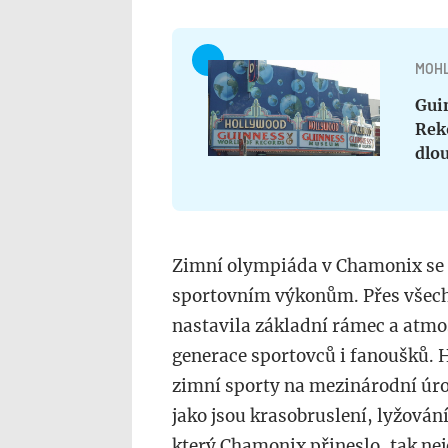
MOHL
Gui
Reko
dlo
Zimní olympiáda v Chamonix se t
sportovním výkonům. Přes všech
nastavila základní rámec a atmosf
generace sportovců i fanoušků. 
zimní sporty na mezinárodní úrov
jako jsou krasobruslení, lyžován
který Chamonix přineslo, tak nej