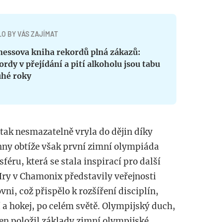
O BY VÁS ZAJÍMAT
nessova kniha rekordů plná zákazů:
rdy v přejídání a pití alkoholu jsou tabu
uhé roky
ak nesmazatelně vryla do dějin díky
ny obtíže však první zimní olympiáda
éru, která se stala inspirací pro další
Hry v Chamonix představily veřejnosti
ni, což přispělo k rozšíření disciplín,
í a hokej, po celém světě. Olympijský duch,
en položil základy zimní olympijské