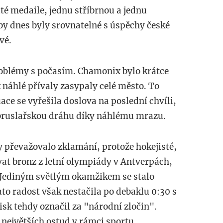
até medaile, jednu stříbrnou a jednu
by dnes byly srovnatelné s úspěchy české
vé.
roblémy s počasím. Chamonix bylo krátce
 náhlé přívaly zasypaly celé město. To
ace se vyřešila doslova na poslední chvíli,
obruslařskou dráhu díky náhlému mrazu.
převažovalo zklamání, protože hokejisté,
vat bronz z letní olympiády v Antverpách,
. Jediným světlým okamžikem se stalo
ato radost však nestačila po debaklu 0:30 s
sk tehdy označil za "národní zločin".
 největších ostud v rámci sportu.