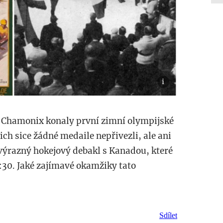
m Chamonix konaly první zimní olympijské
ich sice žádné medaile nepřivezli, ale ani
výrazný hokejový debakl s Kanadou, které
:30. Jaké zajímavé okamžiky tato
Sdílet