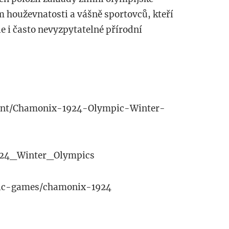
em houževnatosti a vášně sportovců, kteří
le i často nevyzpytatelné přírodní
vent/Chamonix-1924-Olympic-Winter-
/1924_Winter_Olympics
pic-games/chamonix-1924