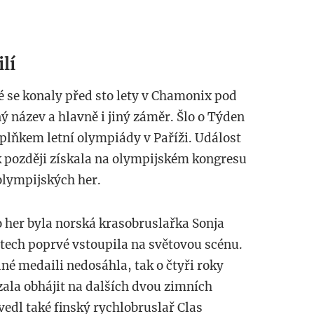
lí
é se konaly před sto lety v Chamonix pod
 název a hlavně i jiný záměr. Šlo o Týden
plňkem letní olympiády v Paříži. Událost
ok později získala na olympijském kongresu
 olympijských her.
o her byla norská krasobruslařka Sonja
etech poprvé vstoupila na světovou scénu.
né medaili nedosáhla, tak o čtyři roky
ázala obhájit na dalších dvou zimních
edl také finský rychlobruslař Clas