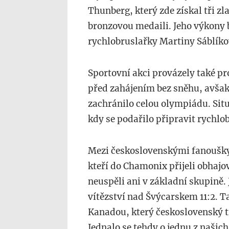
Thunberg, který zde získal tři zl
bronzovou medaili. Jeho výkony 
rychlobruslařky Martiny Sáblíko
Sportovní akci provázely také p
před zahájením bez sněhu, avšak
zachránilo celou olympiádu. Situ
kdy se podařilo připravit rychl
Mezi československými fanoušky 
kteří do Chamonix přijeli obhajo
neuspěli ani v základní skupině
vítězství nad Švýcarskem 11:2. T
Kanadou, který československý ti
Jednalo se tehdy o jednu z našich