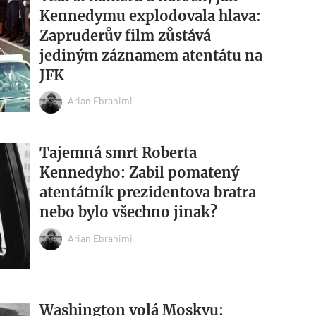
Kennedymu explodovala hlava:
Zapruderův film zůstává
jediným záznamem atentátu na
JFK
Arian Ebrahimi
Tajemná smrt Roberta
Kennedyho: Zabil pomatený
atentátník prezidentova bratra
nebo bylo všechno jinak?
Arian Ebrahimi
Washington volá Moskvu: