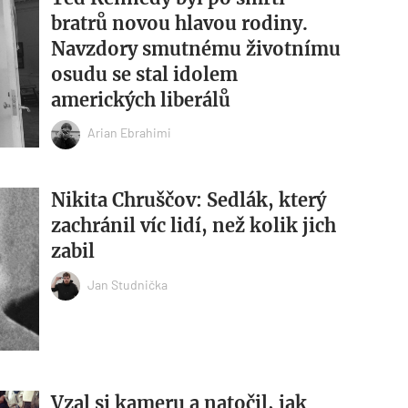
bratrů novou hlavou rodiny.
Navzdory smutnému životnímu
osudu se stal idolem
amerických liberálů
Arian Ebrahimi
Nikita Chruščov: Sedlák, který
zachránil víc lidí, než kolik jich
zabil
Jan Studnička
Vzal si kameru a natočil, jak