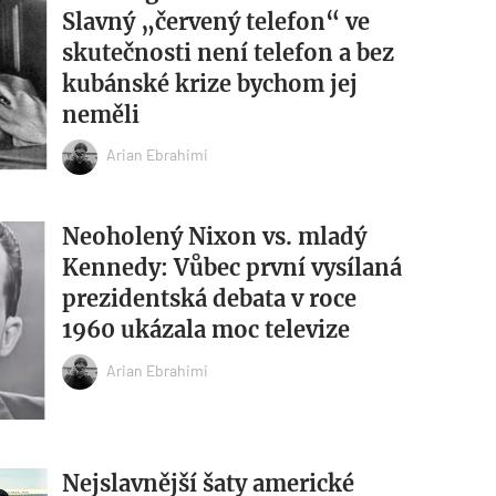
Slavný „červený telefon“ ve
skutečnosti není telefon a bez
kubánské krize bychom jej
neměli
Arian Ebrahimi
Neoholený Nixon vs. mladý
Kennedy: Vůbec první vysílaná
prezidentská debata v roce
1960 ukázala moc televize
Arian Ebrahimi
Nejslavnější šaty americké