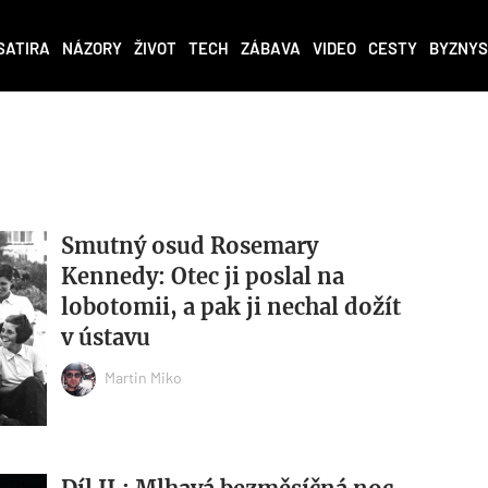
SATIRA
NÁZORY
ŽIVOT
TECH
ZÁBAVA
VIDEO
CESTY
BYZNYS
Smutný osud Rosemary
Kennedy: Otec ji poslal na
lobotomii, a pak ji nechal dožít
v ústavu
Martin Miko