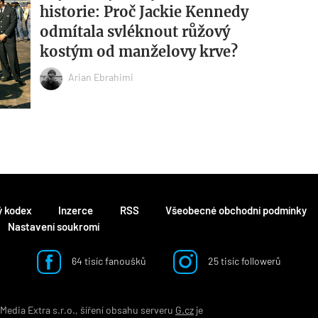
historie: Proč Jackie Kennedy
odmítala svléknout růžový
kostým od manželovy krve?
Arian Ebrahimi
ý kodex
Inzerce
RSS
Všeobecné obchodní podmínky
Nastavení soukromí
64 tisíc fanoušků
25 tisíc followerů
edia Extra s.r.o., šíření obsahu serveru
G.cz
je