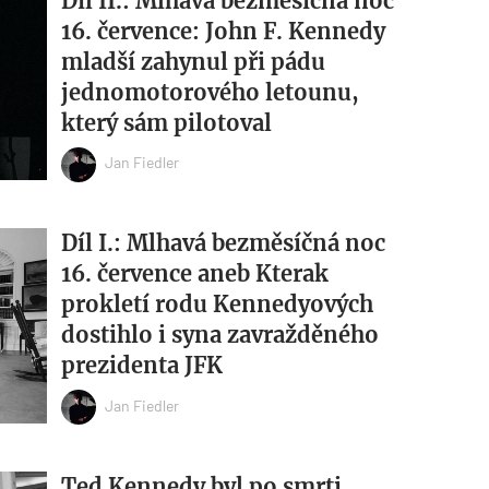
Díl II.: Mlhavá bezměsíčná noc
16. července: John F. Kennedy
mladší zahynul při pádu
jednomotorového letounu,
který sám pilotoval
Jan Fiedler
Díl I.: Mlhavá bezměsíčná noc
16. července aneb Kterak
prokletí rodu Kennedyových
dostihlo i syna zavražděného
prezidenta JFK
Jan Fiedler
Ted Kennedy byl po smrti