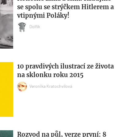
se spolu se strýčkem Hitlerem a
vtipnými Poláky!
Dolfík
10 pravdivých ilustrací ze života
na sklonku roku 2015
Veronika Kratochvílová
Rozvod na půl, verze první: 8