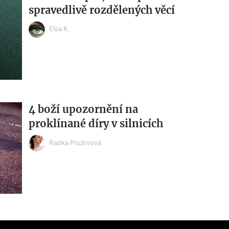
spravedlivě rozdělených věcí
Elsa K.
4 boží upozornění na
proklínané díry v silnicích
Radka Pružinová