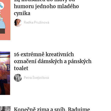
humoru jednoho mladého
cynika
Radka Pružinová
16 extrémně kreativních
označení dámských a pánských
toalet
Petra Švejstilová
Konečně zima a sníh. Radujme