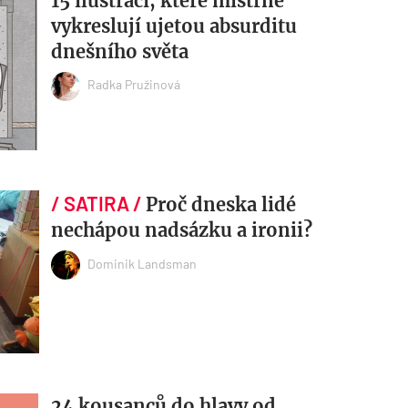
15 ilustrací, které mistrně
vykreslují ujetou absurditu
dnešního světa
Radka Pružinová
Proč dneska lidé
nechápou nadsázku a ironii?
Dominik Landsman
24 kousanců do hlavy od