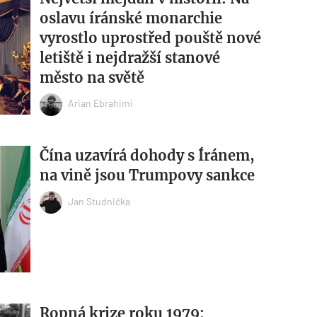
oslavu íránské monarchie
vyrostlo uprostřed pouště nové
letiště i nejdražší stanové
město na světě
Arian Ebrahimi
Čína uzavírá dohody s Íránem,
na vině jsou Trumpovy sankce
Jan Studnička
Ropná krize roku 1979: