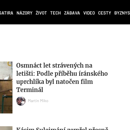
SATIRA
NÁZORY
ŽIVOT
TECH
ZÁBAVA
VIDEO
CESTY
BYZNYS
Osmnáct let strávených na
letišti: Podle příběhu íránského
uprchlíka byl natočen film
Terminál
Martin Miko