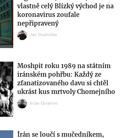
vlastně celý Blízký východ je na
koronavirus zoufale
nepřipravený
Jan Studnička
Moshpit roku 1989 na státním
iránském pohřbu: Každý ze
zfanatizovaného davu si chtěl
ukrást kus mrtvoly Chomejního
Arian Ebrahimi
Írán se loučí s mučedníkem,