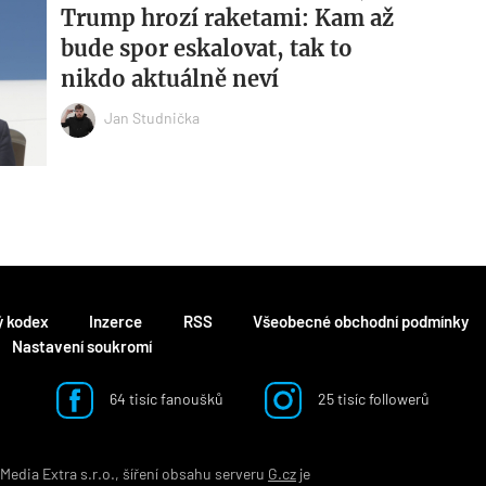
Trump hrozí raketami: Kam až
bude spor eskalovat, tak to
nikdo aktuálně neví
Jan Studnička
ý kodex
Inzerce
RSS
Všeobecné obchodní podmínky
Nastavení soukromí
64 tisíc fanoušků
25 tisíc followerů
edia Extra s.r.o., šíření obsahu serveru
G.cz
je