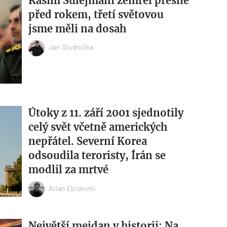
Kásim Sulejmání zemřel přesně
před rokem, třetí světovou
jsme měli na dosah
Jan Studnička
Útoky z 11. září 2001 sjednotily
celý svět včetně amerických
nepřátel. Severní Korea
odsoudila teroristy, Írán se
modlil za mrtvé
Arian Ebrahimi
Největší mejdan v historii: Na