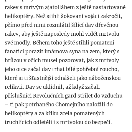
rakev s mrtvým ajatolláhem z ještě nastartované
helikoptéry. Než stihli šokovaní vojáci zakročit,
přímo před nimi rozmlátil šílící dav dřevěnou
rakev, aby ještě naposledy mohl vidět mrtvolu
své modly. Během toho ještě stihli pomatení
fanatici porazit imámova syna na zem, který s
hrůzou v očích musel pozorovat, jak z mrtvoly
jeho otce začal dav trhat bílé pohřební roucho,
které si ti šťastnější odnášeli jako náboženskou
relikvii. Dav se uklidnil, až když začali
příslušníci Revolučních gard střílet do vzduchu
– ti pak potrhaného Chomejního naložili do
helikoptéry a za křiku zcela pomatených
truchlících odletěli i s mrtvolou do bezpečí.