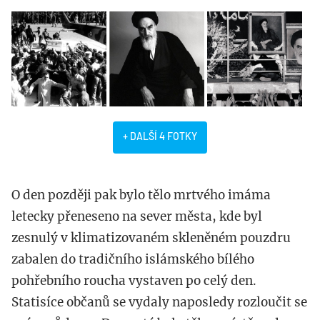
+ DALŠÍ 4 FOTKY
O den později pak bylo tělo mrtvého imáma
letecky přeneseno na sever města, kde byl
zesnulý v klimatizovaném skleněném pouzdru
zabalen do tradičního islámského bílého
pohřebního roucha vystaven po celý den.
Statisíce občanů se vydaly naposledy rozloučit se