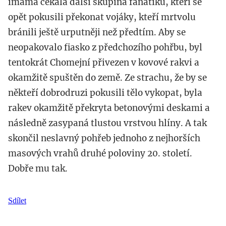
imáma čekala další skupina fanatiků, kteří se
opět pokusili překonat vojáky, kteří mrtvolu
bránili ještě urputněji než předtím. Aby se
neopakovalo fiasko z předchozího pohřbu, byl
tentokrát Chomejní přivezen v kovové rakvi a
okamžitě spuštěn do země. Ze strachu, že by se
někteří dobrodruzi pokusili tělo vykopat, byla
rakev okamžitě překryta betonovými deskami a
následně zasypaná tlustou vrstvou hlíny. A tak
skončil neslavný pohřeb jednoho z nejhorších
masových vrahů druhé poloviny 20. století.
Dobře mu tak.
Sdílet