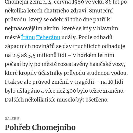
Chomejní zemřel 4. června 1989 ve věku 86 let po
několika letech chatrného zdraví. Smuteční
průvodu, který se odehrál toho dne patří k
nejmasovějším akcím, které se kdy v hlavním
městě
Íránu
Teheránu
udály. Podle odhadů
západních novinářů se dav truchlících odhaduje
na 2,5 až 3,5 milionů lidí – v horkém letním
počasí byly po městě rozestavěny hasičské vozy,
které kropily účastníky průvodu studenou vodou.
I tak se ale průvod změnil v tragédii – na 10 lidí
bylo ušlapáno a více než 400 bylo těžce zraněno.
Dalších několik tisíc muselo být ošetřeno.
GALERIE
Pohřeb Chomejního