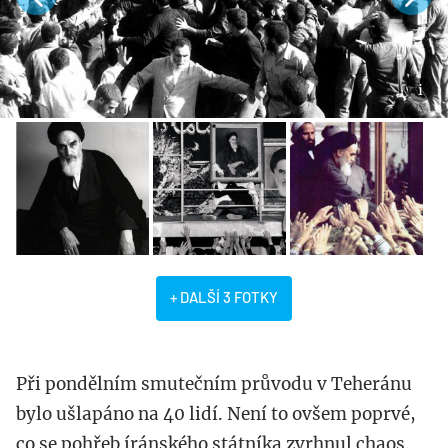
+ DALŠÍ 3 FOTKY
Při pondělním smutečním průvodu v Teheránu
bylo ušlapáno na 40 lidí. Není to ovšem poprvé,
co se pohřeb íránského státníka zvrhnul chaos.