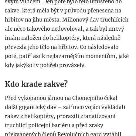
svým vůdcem. Den poté bylo tělo umístěno do
rakve, která měla být v průvodu přenesena na
hřbitov na jihu města. Milionový dav truchlících
ale něco takového nedovoloval, a tak byl mrtvý
imám naložen do helikoptéry, která následně
převezla jeho tělo na hřbitov. Co následovalo
poté, patří asi k nejbizarnějším momentům, jaké
kdy jakýkoliv pohřeb provázely.
Kdo krade rakve?
Před vykopanou jámou na Chomejního čekal
další gigantický dav – zatímco vojáci vykládali
rakev z helikoptéry, prorazili zfanatizovaní
truchlící policejní bariéru a před zraky
překvapených členů Revolučních gard vytáhli