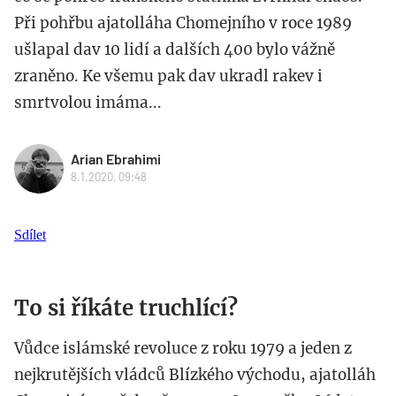
Při pohřbu ajatolláha Chomejního v roce 1989
ušlapal dav 10 lidí a dalších 400 bylo vážně
zraněno. Ke všemu pak dav ukradl rakev i
smrtvolou imáma...
Arian Ebrahimi
8.1.2020, 09:48
Sdílet
To si říkáte truchlící?
Vůdce islámské revoluce z roku 1979 a jeden z
nejkrutějších vládců Blízkého východu, ajatolláh