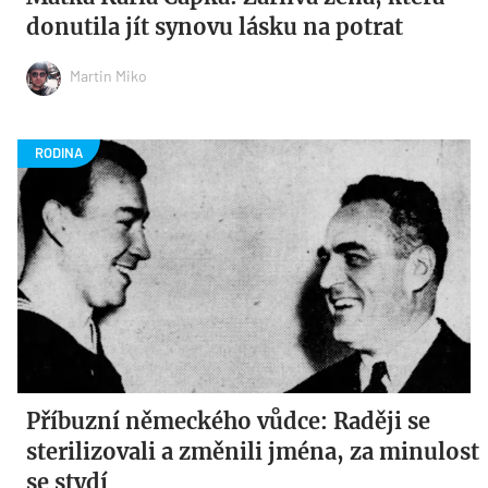
donutila jít synovu lásku na potrat
Martin Miko
Příbuzní německého vůdce: Raději se
sterilizovali a změnili jména, za minulost
se stydí