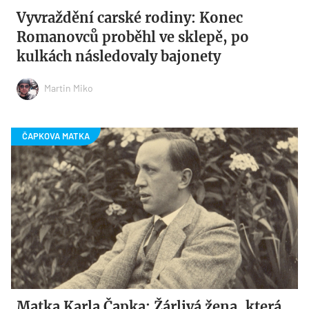
Vyvraždění carské rodiny: Konec
Romanovců proběhl ve sklepě, po
kulkách následovaly bajonety
Martin Miko
Matka Karla Čapka: Žárlivá žena, která