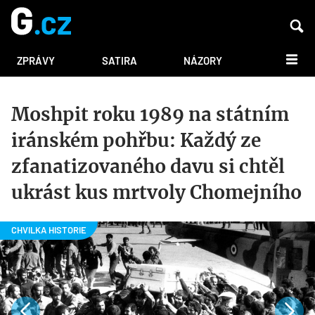
DALŠÍ
ZPRÁVY
SATIRA
NÁZORY
Moshpit roku 1989 na státním
iránském pohřbu: Každý ze
zfanatizovaného davu si chtěl
ukrást kus mrtvoly Chomejního