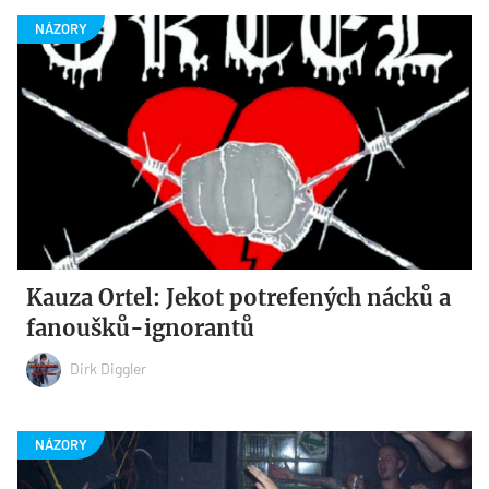
Kauza Ortel: Jekot potrefených nácků a
fanoušků-ignorantů
Dirk Diggler