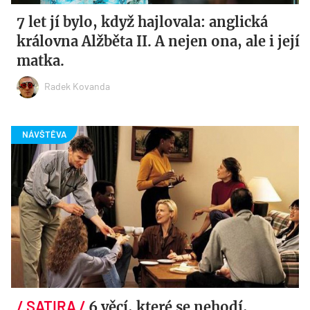
7 let jí bylo, když hajlovala: anglická
královna Alžběta II. A nejen ona, ale i její
matka.
Radek Kovanda
6 věcí, které se nehodí,