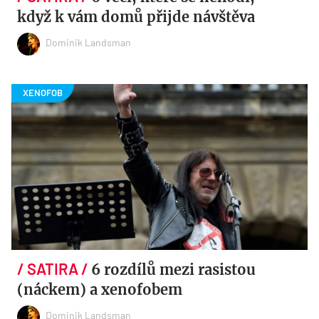
když k vám domů přijde návštěva
Dominik Landsman
6 rozdílů mezi rasistou
(náckem) a xenofobem
Dominik Landsman