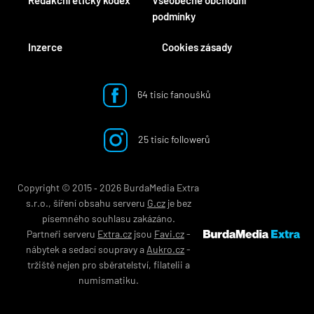
Redakční etický kodex
Všeobecné obchodní
podmínky
Inzerce
Cookies zásady
64 tisíc fanoušků
25 tisíc followerů
Copyright © 2015 ‐ 2026 BurdaMedia Extra
s.r.o., šíření obsahu serveru
G.cz
je bez
písemného souhlasu zakázáno.
Partneři serveru
Extra.cz
jsou
Favi.cz
-
nábytek
a
sedací soupravy
a
Aukro.cz
-
tržiště nejen pro
sběratelství
,
filatelii
a
numismatiku
.