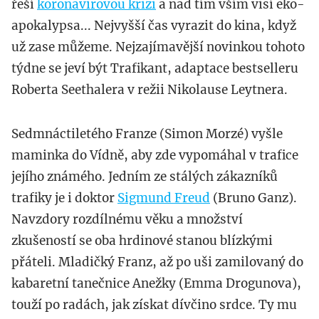
řeší
koronavirovou krizi
a nad tím vším visí eko-
apokalypsa... Nejvyšší čas vyrazit do kina, když
už zase můžeme. Nejzajímavější novinkou tohoto
týdne se jeví být Trafikant, adaptace bestselleru
Roberta Seethalera v režii Nikolause Leytnera.
Sedmnáctiletého Franze (Simon Morzé) vyšle
maminka do Vídně, aby zde vypomáhal v trafice
jejího známého. Jedním ze stálých zákazníků
trafiky je i doktor
Sigmund Freud
(Bruno Ganz).
Navzdory rozdílnému věku a množství
zkušeností se oba hrdinové stanou blízkými
přáteli. Mladičký Franz, až po uši zamilovaný do
kabaretní tanečnice Anežky (Emma Drogunova),
touží po radách, jak získat dívčino srdce. Ty mu