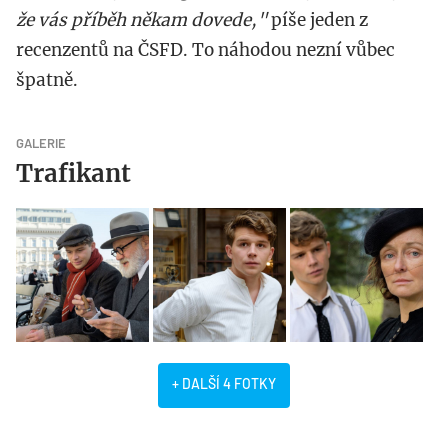
že vás příběh někam dovede,"
píše jeden z
recenzentů na ČSFD. To náhodou nezní vůbec
špatně.
GALERIE
Trafikant
+ DALŠÍ 4 FOTKY