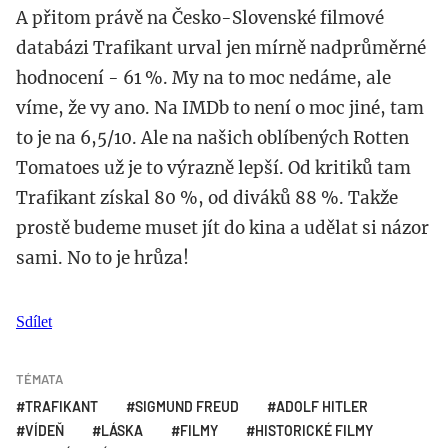
A přitom právě na Česko-Slovenské filmové
databázi Trafikant urval jen mírně nadprůměrné
hodnocení - 61 %. My na to moc nedáme, ale
víme, že vy ano. Na IMDb to není o moc jiné, tam
to je na 6,5/10. Ale na našich oblíbených Rotten
Tomatoes už je to výrazně lepší. Od kritiků tam
Trafikant získal 80 %, od diváků 88 %. Takže
prostě budeme muset jít do kina a udělat si názor
sami. No to je hrůza!
Sdílet
TÉMATA
TRAFIKANT
SIGMUND FREUD
ADOLF HITLER
VÍDEŇ
LÁSKA
FILMY
HISTORICKÉ FILMY