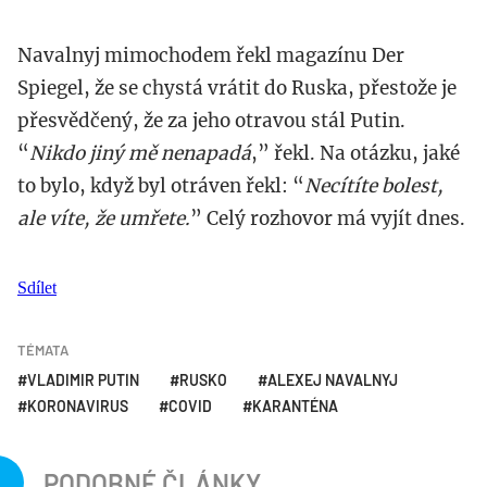
Navalnyj mimochodem řekl magazínu Der
Spiegel, že se chystá vrátit do Ruska, přestože je
přesvědčený, že za jeho otravou stál Putin.
“
Nikdo jiný mě nenapadá
,” řekl. Na otázku, jaké
to bylo, když byl otráven řekl: “
Necítíte bolest,
ale víte, že umřete.
” Celý rozhovor má vyjít dnes.
Sdílet
TÉMATA
VLADIMIR PUTIN
RUSKO
ALEXEJ NAVALNYJ
KORONAVIRUS
COVID
KARANTÉNA
PODOBNÉ ČLÁNKY