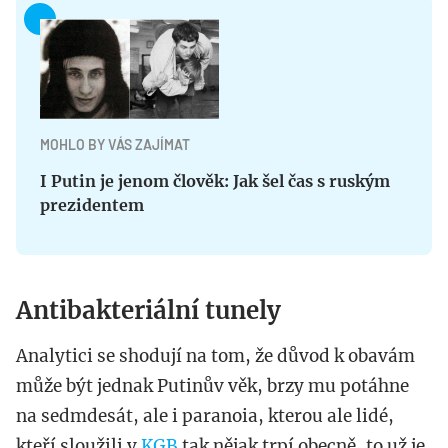
MOHLO BY VÁS ZAJÍMAT
I Putin je jenom člověk: Jak šel čas s ruským
prezidentem
Antibakteriální tunely
Analytici se shodují na tom, že důvod k obavám
může být jednak Putinův věk, brzy mu potáhne
na sedmdesát, ale i paranoia, kterou ale lidé,
kteří sloužili v
KGB
tak nějak trpí obecně, to už je