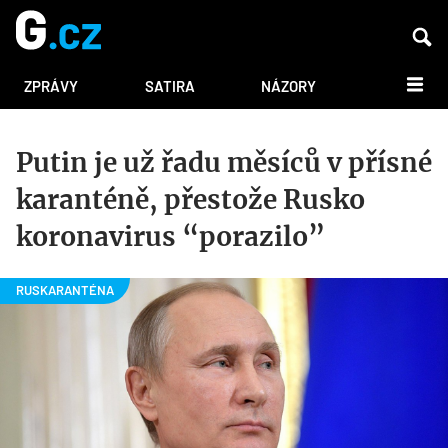
DALŠÍ
ZPRÁVY
SATIRA
NÁZORY
Putin je už řadu měsíců v přísné
karanténě, přestože Rusko
koronavirus “porazilo”