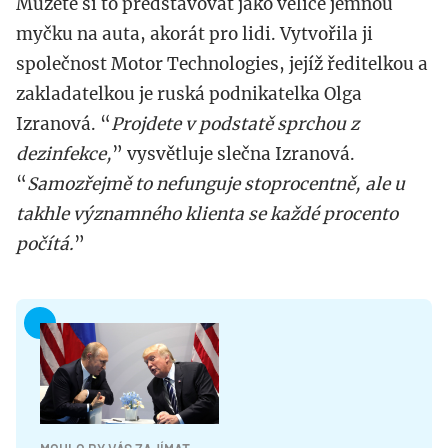
Můžete si to představovat jako velice jemnou
myčku na auta, akorát pro lidi. Vytvořila ji
společnost Motor Technologies, jejíž ředitelkou a
zakladatelkou je ruská podnikatelka Olga
Izranová. “
Projdete v podstatě sprchou z
dezinfekce,
” vysvětluje slečna Izranová.
“
Samozřejmě to nefunguje stoprocentně, ale u
takhle významného klienta se každé procento
počítá.
”