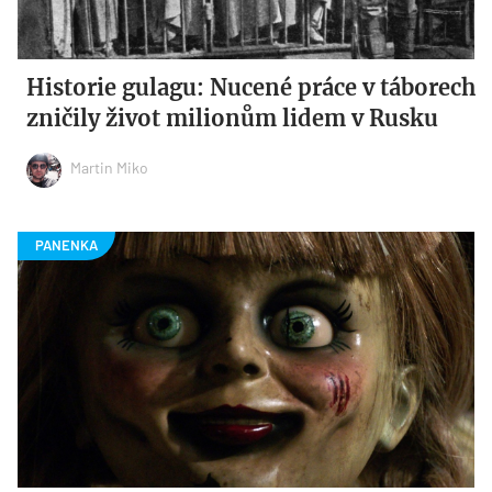
Historie gulagu: Nucené práce v táborech
zničily život milionům lidem v Rusku
Martin Miko