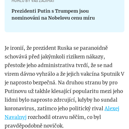
MOHLO BY VÁS ZAJÍMAT
Prezidenti Putin s Trumpem jsou
nominováni na Nobelovu cenu míru
Je ironií, že prezident Ruska se paranoidně
schovává před jakýmkoli rizikem nákazy,
přestože jeho administrativa tvrdí, že se nad
virem dávno vyhrálo a že jejich vakcína Sputnik V
je naprosto bezpečná. Na druhou stranu by pro
Putinovu už takhle klesající popularitu mezi jeho
lidmi bylo naprosto zdrcující, kdyby ho sundal
koronavirus, zatímco jeho politický rival
Alexej
Navalnyj
rozchodil otravu něčím, co byl
pravděpodobně novičok.