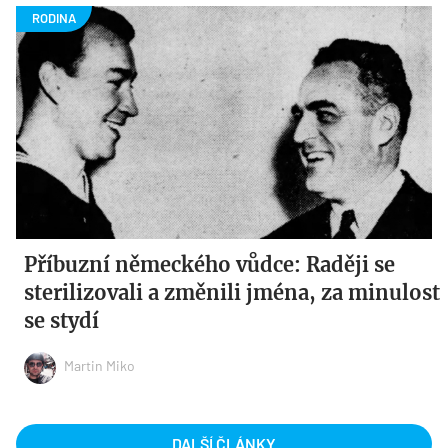
Příbuzní německého vůdce: Raději se
sterilizovali a změnili jména, za minulost
se stydí
Martin Miko
DALŠÍ ČLÁNKY