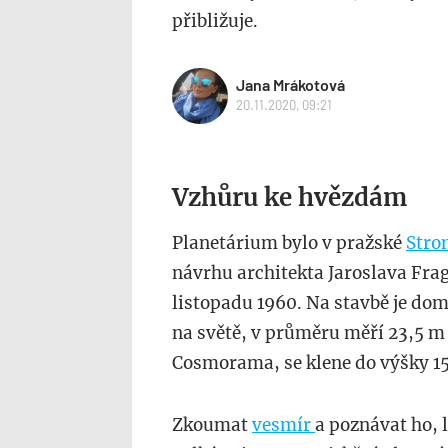
přibližuje.
Jana Mrákotová
20.11.2020, 09:21
Vzhůru ke hvězdám
Planetárium bylo v pražské
Stro
návrhu architekta Jaroslava Frag
listopadu 1960. Na stavbě je domi
na světě, v průměru měří 23,5 m
Cosmorama, se klene do výšky 1
Zkoumat
vesmír
a poznávat ho, 