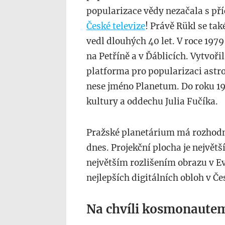
popularizace vědy nezačala s př
České televize
! Právě Rükl se ta
vedl dlouhých 40 let. V roce 1979
na Petříně a v Ďáblicích. Vytvoři
platforma pro popularizaci astr
nese jméno Planetum. Do roku 1
kultury a oddechu Julia Fučíka.
Pražské planetárium má rozhod
dnes. Projekční plocha je největší
největším rozlišením obrazu v Ev
nejlepších digitálních obloh v Če
Na chvíli kosmonaute