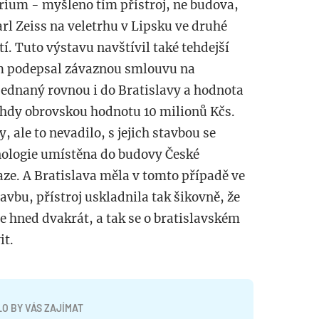
rium - myšleno tím přístroj, ne budova,
rl Zeiss na veletrhu v Lipsku ve druhé
tí. Tuto výstavu navštívil také tehdejší
am podepsal závaznou smlouvu na
objednaný rovnou i do Bratislavy a hodnota
ehdy obrovskou hodnotu 10 milionů Kčs.
, ale to nevadilo, s jejich stavbou se
hnologie umístěna do budovy České
ze. A Bratislava měla v tomto případě ve
avbu, přístroj uskladnila tak šikovně, že
e hned dvakrát, a tak se o bratislavském
it.
O BY VÁS ZAJÍMAT