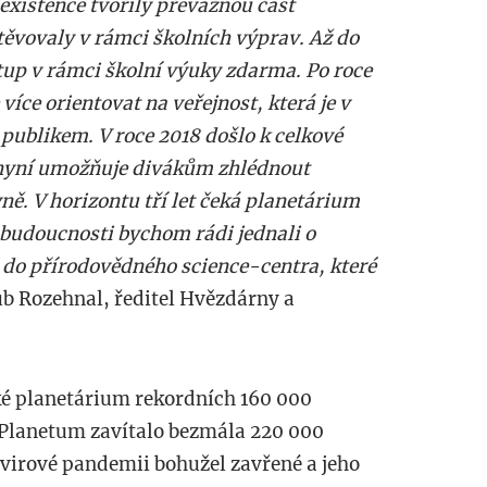
existence tvořily převážnou část
těvovaly v rámci školních výprav. Až do
tup v rámci školní výuky zdarma. Po roce
více orientovat na veřejnost, která je v
publikem. V roce 2018 došlo k celkové
nyní umožňuje divákům zhlédnout
ě. V horizontu tří let čeká planetárium
 budoucnosti bychom rádi jednali o
 do přírodovědného science-centra, které
ub Rozehnal, ředitel Hvězdárny a
ké planetárium rekordních 160 000
 Planetum zavítalo bezmála 220 000
avirové pandemii bohužel zavřené a jeho