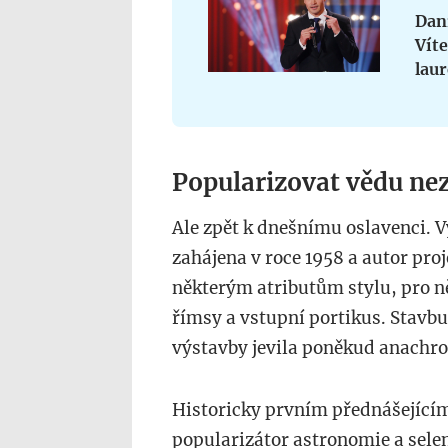
Dani
Víte
lau
Popularizovat vědu nez
Ale zpět k dnešnímu oslavenci. 
zahájena v roce 1958 a autor pro
některým atributům stylu, pro ně
římsy a vstupní portikus. Stavbu
výstavby jevila poněkud anachro
Historicky prvním přednášejícím
popularizátor astronomie a selen