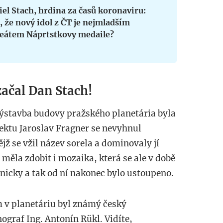
el Stach, hrdina za časů koronaviru:
, že nový idol z ČT je nejmladším
reátem Náprtstkovy medaile?
ačal Dan Stach!
Výstavba budovy pražského planetária byla
jektu Jaroslav Fragner se nevyhnul
jž se vžil název sorela a dominovaly jí
 měla zdobit i mozaika, která se ale v době
nicky a tak od ní nakonec bylo ustoupeno.
 v planetáriu byl známý český
ograf Ing. Antonín Rükl. Vidíte,