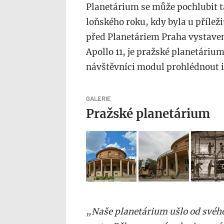
Planetárium se může pochlubit t
loňského roku, kdy byla u příleži
před Planetáriem Praha vystave
Apollo 11, je pražské planetári
návštěvníci modul prohlédnout i 
GALERIE
Pražské planetárium
„Naše planetárium ušlo od svého