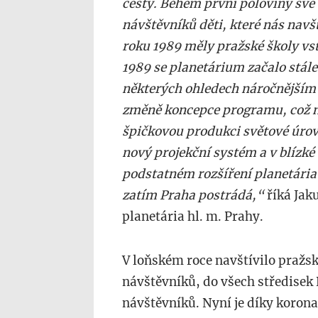
cesty. Během první poloviny své 
návštěvníků děti, které nás navš
roku 1989 měly pražské školy vs
1989 se planetárium začalo stále 
některých ohledech náročnějším 
změně koncepce programu, což 
špičkovou produkci světové úrovn
nový projekční systém a v blízké
podstatném rozšíření planetária
zatím Praha postrádá,“
říká Jak
planetária hl. m. Prahy.
V loňském roce navštívilo pražs
návštěvníků, do všech středisek
návštěvníků. Nyní je díky koron