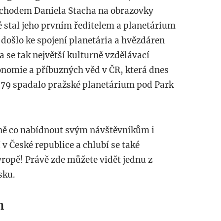
íchodem Daniela Stacha na obrazovky
ké stal jeho prvním ředitelem a planetárium
 došlo ke spojení planetária a hvězdáren
la se tak největší kulturně vzdělávací
onomie a příbuzných věd v ČR, která dnes
979 spadalo pražské planetárium pod Park
ně co nabídnout svým návštěvníkům i
 v České republice a chlubí se také
ropě! Právě zde můžete vidět jednu z
sku.
m