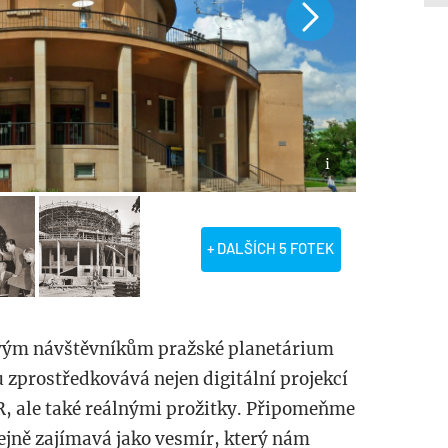
+ DALŠÍCH 5 FOTEK
 svým návštěvníkům pražské planetárium
 zprostředkovává nejen digitální projekcí
ČR, ale také reálnými prožitky. Připomeňme
 stejně zajímavá jako vesmír, který nám