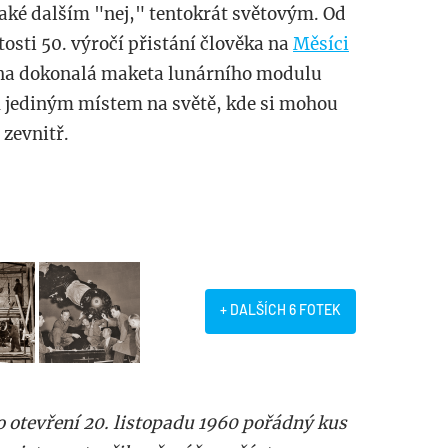
aké dalším "nej," tentokrát světovým. Od
tosti 50. výročí přistání člověka na
Měsíci
na dokonalá maketa lunárního modulu
um jediným místem na světě, kde si mohou
zevnitř.
+ DALŠÍCH 6 FOTEK
 otevření 20. listopadu 1960 pořádný kus