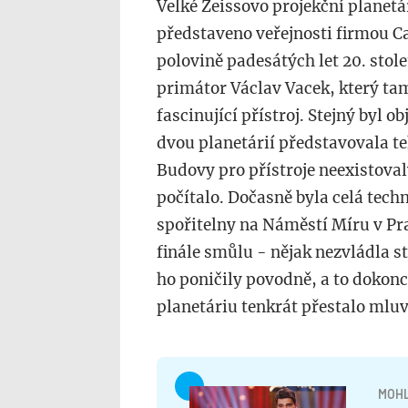
Velké Zeissovo projekční planetá
představeno veřejnosti firmou Ca
polovině padesátých let 20. stole
primátor Václav Vacek, který t
fascinující přístroj. Stejný byl 
dvou planetárií představovala t
Budovy pro přístroje neexistovaly
počítalo. Dočasně byla celá tec
spořitelny na Náměstí Míru v Pra
finále smůlu - nějak nezvládla st
ho poničily povodně, a to dokonc
planetáriu tenkrát přestalo mluv
MOHL