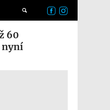
ž 60
- nyní