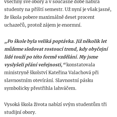
všechny své obory a v současné době nabírá
studenty na příští semestr. Už nyní je však jasné,
že škola pobere maximálně deset procent
uchazečů, protož zájem je enormní.
„Po škole byla veliká poptávka. Již několik let
můžeme sledovat rostoucí trend, kdy obyčejní
lidé touží po této formě vzdělání. My jsme
vyslyšeli přání veřejnosti,“
konstatovala
ministryně školství Kateřina Valachová při
slavnostním otevírání. Slavnostní pásku
symbolicky přestřihla lahváčem.
Vysoká škola života nabízí svým studentům tři
studijní obory.