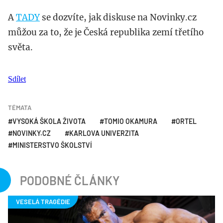
A
TADY
se dozvíte, jak diskuse na Novinky.cz
můžou za to, že je Česká republika zemí třetího
světa.
Sdílet
TÉMATA
VYSOKÁ ŠKOLA ŽIVOTA
TOMIO OKAMURA
ORTEL
NOVINKY.CZ
KARLOVA UNIVERZITA
MINISTERSTVO ŠKOLSTVÍ
PODOBNÉ ČLÁNKY