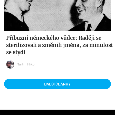
Příbuzní německého vůdce: Raději se
sterilizovali a změnili jména, za minulost
se stydí
Martin Miko
DALŠÍ ČLÁNKY