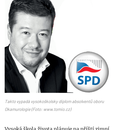
Takto vypadá vysokoškolsky diplom absolventů oboru
Okamurologie (Foto: www.tomio.cz)
Vysoká škola života plánuje na příští zimní