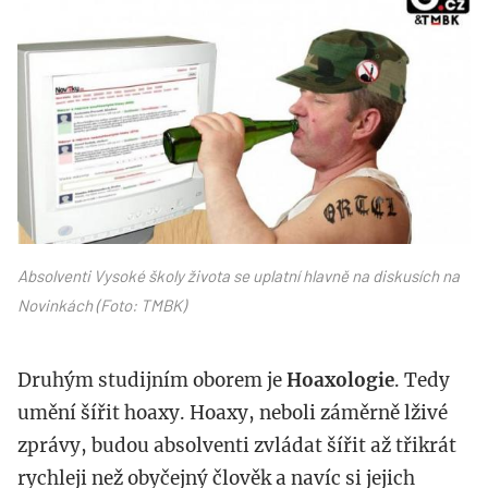
17200729_272601669831112_8249
Absolventi Vysoké školy života se uplatní hlavně na diskusích na
Novinkách (Foto: TMBK)
Druhým studijním oborem je
Hoaxologie
. Tedy
umění šířit hoaxy. Hoaxy, neboli záměrně lživé
zprávy, budou absolventi zvládat šířit až třikrát
rychleji než obyčejný člověk a navíc si jejich