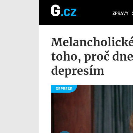
ZPRÁVY
Melancholické
toho, proč dn
depresím