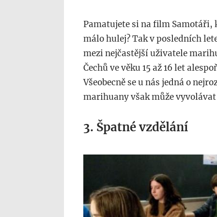
Pamatujete si na film Samotáři, 
málo hulej? Tak v posledních lete
mezi nejčastější uživatele mari
Čechů ve věku 15 až 16 let alesp
Všeobecně se u nás jedná o nejro
marihuany však může vyvolávat c
3. Špatné vzdělání
skolak.jpg