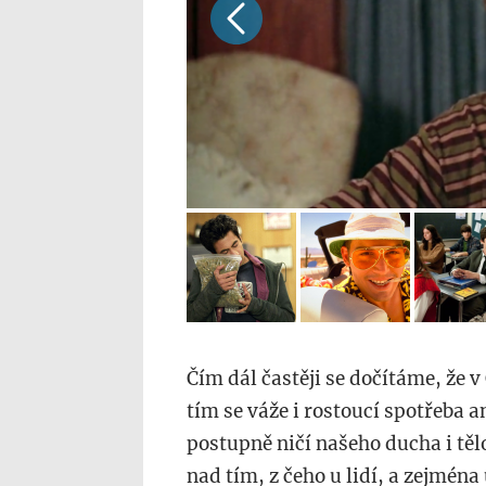
Čím dál častěji se dočítáme, že v
tím se váže i rostoucí spotřeba a
postupně ničí našeho ducha i tě
nad tím, z čeho u lidí, a zejmén