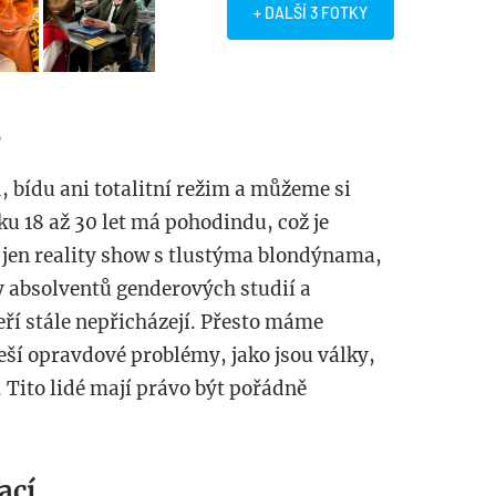
+ DALŠÍ 3 FOTKY
e
, bídu ani totalitní režim a můžeme si
ku 18 až 30 let má pohodindu, což je
jen reality show s tlustýma blondýnama,
 absolventů genderových studií a
ří stále nepřicházejí. Přesto máme
řeší opravdové problémy, jako jsou války,
 Tito lidé mají právo být pořádně
ací