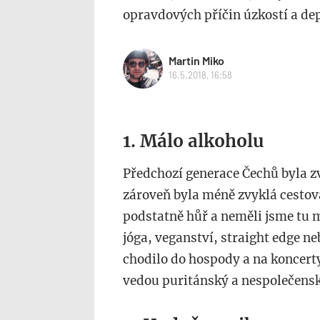
opravdových příčin úzkostí a dep
Martin Miko
16.5.2018, 16:58
1. Málo alkoholu
Předchozí generace Čechů byla z
zároveň byla méně zvyklá cestov
podstatně hůř a neměli jsme tu 
jóga, veganství, straight edge ne
chodilo do hospody a na koncerty
vedou puritánský a nespolečensk