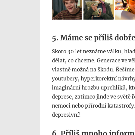
5. Máme se příliš dobř
Skoro 30 let neznáme válku, hlad
dělat, co chceme. Generace ve vě
vlastně možná na škodu. Řešíme 
youtubery, hyperkorektní návrhy
imaginární hrozbu uprchlíků, kte
deprese, zatímco jinde ve světě 
nemoci nebo přírodní katastrofy.
depresivní!
6. Příliš mnoho inform