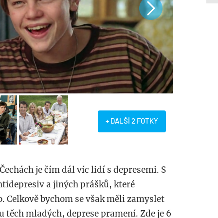
+ DALŠÍ 2 FOTKY
 Čechách je čím dál víc lidí s depresemi. S
ntidepresiv a jiných prášků, které
lo. Celkově bychom se však měli zamyslet
a u těch mladých, deprese pramení. Zde je 6