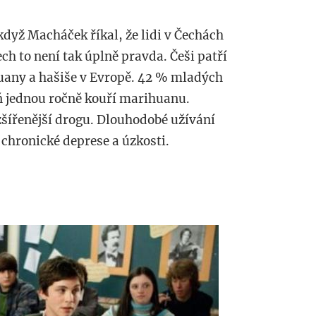
když Macháček říkal, že lidi v Čechách
ch to není tak úplně pravda. Češi patří
huany a hašiše v Evropě. 42 % mladých
oň jednou ročně kouří marihuanu.
zšířenější drogu. Dlouhodobé užívání
hronické deprese a úzkosti.