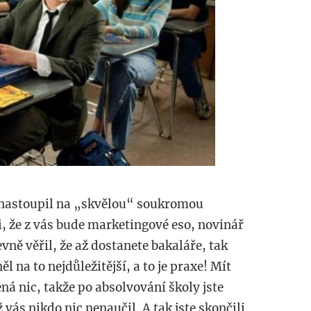
 nastoupil na „skvělou“ soukromou
, že z vás bude marketingové eso, novinář
vně věřil, že až dostanete bakaláře, tak
l na to nejdůležitější, a to je praxe! Mít
á nic, takže po absolvování školy jste
 vás nikdo nic nenaučil. A tak jste skončili