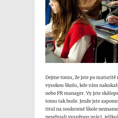
Dejme tomu, že jste po maturitě
vysokou školu, kde vám nakukali
nebo PR manager. Vy jste skálope
tomu tak bude. Jenže jste zapomně
titul na soukromé škole neznamen
nesehnali vysněnou práci, jelikož