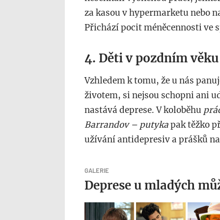
za kasou v hypermarketu nebo na
Přichází pocit méněcennosti ve sp
4. Děti v pozdním věku
Vzhledem k tomu, že u nás panuje 
životem, si nejsou schopni ani ud
nastává deprese. V koloběhu
prá
Barrandov – putyka
pak těžko př
užívání antidepresiv a prášků na
GALERIE
Deprese u mladých můž