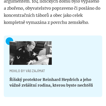
argumentem. 104 lidických domů bylo vypáleno
a zbořeno, obyvatelstvo popraveno či posláno do
koncentračních táborů a obec jako celek
kompletně vymazána z povrchu zemského.
MOHLO BY VÁS ZAJÍMAT
Říšský protektor Reinhard Heydrich a jeho
vážně zvláštní rodina, kterou byste nechtěli