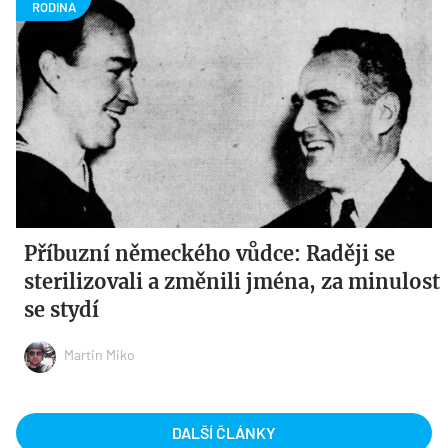
Příbuzní německého vůdce: Raději se
sterilizovali a změnili jména, za minulost
se stydí
Martin Miko
DALŠÍ ČLÁNKY