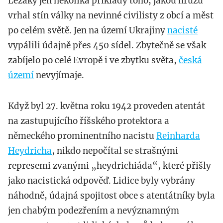
Ležáky jen několika příklady toho, jakou hrůzu
vrhal stín války na nevinné civilisty z obcí a měst
po celém světě. Jen na území Ukrajiny
nacisté
vypálili údajně přes 450 sídel. Zbytečně se však
zabíjelo po celé Evropě i ve zbytku světa,
česká
území
nevyjímaje.
Když byl 27. května roku 1942 proveden atentát
na zastupujícího říšského protektora a
německého prominentního nacistu
Reinharda
Heydricha
, nikdo nepočítal se strašnými
represemi zvanými „heydrichiáda“, které přišly
jako nacistická odpověď. Lidice byly vybrány
náhodně, údajná spojitost obce s atentátníky byla
jen chabým podezřením a nevýznamným