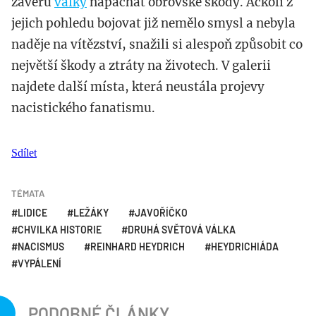
závěru
války
napáchat obrovské škody. Ačkoli z
jejich pohledu bojovat již nemělo smysl a nebyla
naděje na vítězství, snažili si alespoň způsobit co
největší škody a ztráty na životech. V galerii
najdete další místa, která neustála projevy
nacistického fanatismu.
Sdílet
TÉMATA
LIDICE
LEŽÁKY
JAVOŘÍČKO
CHVILKA HISTORIE
DRUHÁ SVĚTOVÁ VÁLKA
NACISMUS
REINHARD HEYDRICH
HEYDRICHIÁDA
VYPÁLENÍ
PODOBNÉ ČLÁNKY