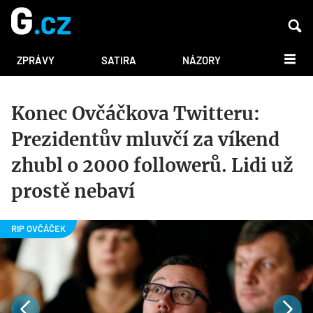
DALŠÍ
ZPRÁVY
SATIRA
NÁZORY
Konec Ovčáčkova Twitteru:
Prezidentův mluvčí za víkend
zhubl o 2000 followerů. Lidi už
prostě nebaví