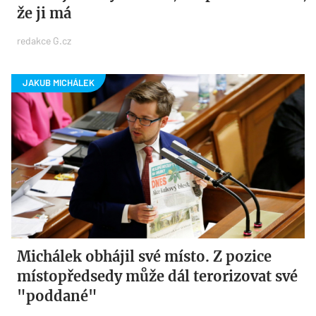
že ji má
redakce G.cz
Michálek obhájil své místo. Z pozice
místopředsedy může dál terorizovat své
"poddané"