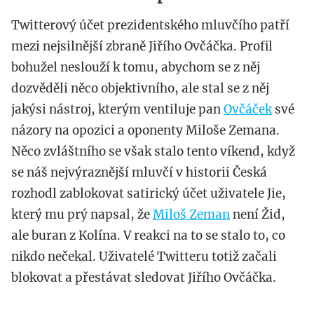
Twitterový účet prezidentského mluvčího patří
mezi nejsilnější zbraně Jiřího Ovčáčka. Profil
bohužel neslouží k tomu, abychom se z něj
dozvěděli něco objektivního, ale stal se z něj
jakýsi nástroj, kterým ventiluje pan
Ovčáček
své
názory na opozici a oponenty Miloše Zemana.
Něco zvláštního se však stalo tento víkend, když
se náš nejvýraznější mluvčí v historii Česká
rozhodl zablokovat satirický účet uživatele Jie,
který mu prý napsal, že
Miloš Zeman
není Žid,
ale buran z Kolína. V reakci na to se stalo to, co
nikdo nečekal. Uživatelé Twitteru totiž začali
blokovat a přestávat sledovat Jiřího Ovčáčka.