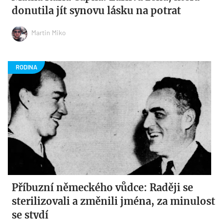
donutila jít synovu lásku na potrat
Martin Miko
Příbuzní německého vůdce: Raději se
sterilizovali a změnili jména, za minulost
se stydí