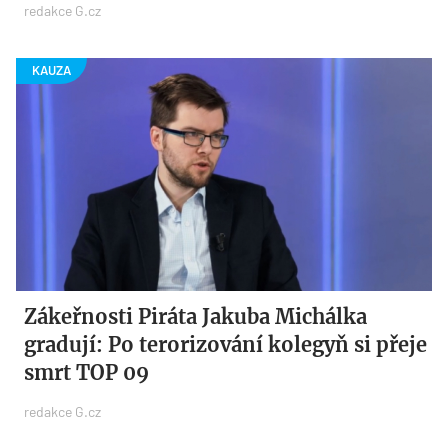
redakce G.cz
Zákeřnosti Piráta Jakuba Michálka
gradují: Po terorizování kolegyň si přeje
smrt TOP 09
redakce G.cz