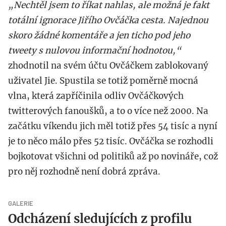
„Nechtěl jsem to říkat nahlas, ale možná je fakt
totální ignorace Jiřího Ovčáčka cesta. Najednou
skoro žádné komentáře a jen ticho pod jeho
tweety s nulovou informační hodnotou,“
zhodnotil na svém účtu Ovčáčkem zablokovaný
uživatel Jie. Spustila se totiž poměrně mocná
vlna, která zapříčinila odliv Ovčáčkových
twitterových fanoušků, a to o více než 2000. Na
začátku víkendu jich měl totiž přes 54 tisíc a nyní
je to něco málo přes 52 tisíc. Ovčáčka se rozhodli
bojkotovat všichni od politiků až po novináře, což
pro něj rozhodně není dobrá zpráva.
GALERIE
Odcházení sledujících z profilu