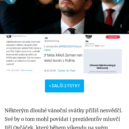
+ DALŠÍ 2 FOTKY
Některým dlouhé vánoční svátky příliš nesvědčí.
Své by o tom mohl povídat i prezidentův mluvčí
Jiří Ovčáček, který během víkendu na svém