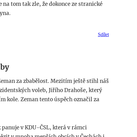
je na tom tak zle, že dokonce ze stranické
dyna.
Sdílet
lby
eman za zbabělost. Mezitím ještě stihl náš
zidentských voleb, Jiřího Drahoše, který
ím kole. Zeman tento úspěch označil za
 panuje v KDU-ČSL, která v rámci
ězit v mnoha menších obcích v Čechách i