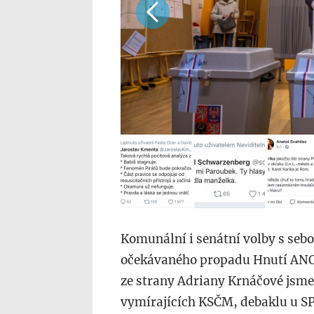
Komunální i senátní volby s seb
očekávaného propadu Hnutí ANO 
ze strany Adriany Krnáčové jsme
vymírajících KSČM, debaklu u SP