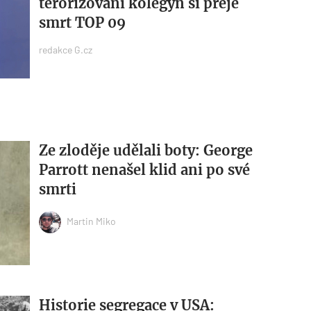
terorizování kolegyň si přeje
smrt TOP 09
redakce G.cz
Ze zloděje udělali boty: George
Parrott nenašel klid ani po své
smrti
Martin Miko
Historie segregace v USA: