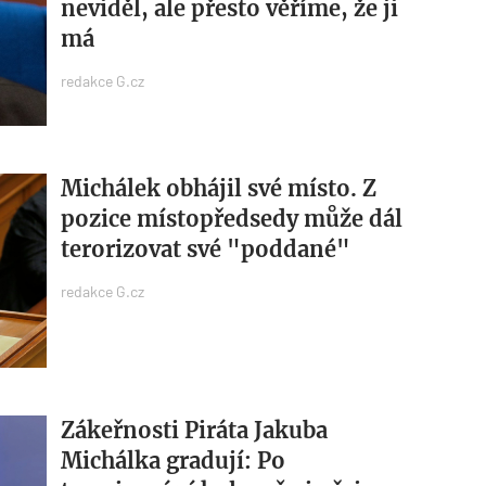
neviděl, ale přesto věříme, že ji
má
redakce G.cz
Michálek obhájil své místo. Z
pozice místopředsedy může dál
terorizovat své "poddané"
redakce G.cz
Zákeřnosti Piráta Jakuba
Michálka gradují: Po