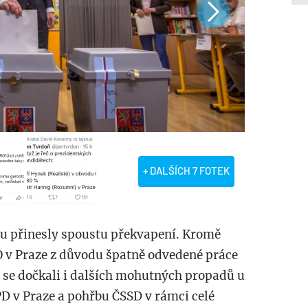
+ DALŠÍCH 7 FOTEK
ou přinesly spoustu překvapení. Kromě
v Praze z důvodu špatně odvedené práce
 se dočkali i dalších mohutných propadů u
D v Praze a pohřbu ČSSD v rámci celé