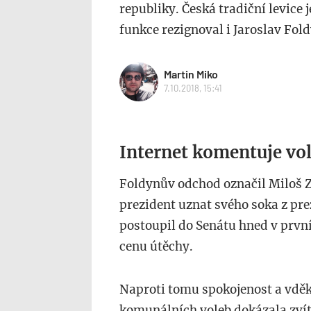
republiky. Česká tradiční levice 
funkce rezignoval i Jaroslav Fol
Martin Miko
7.10.2018, 15:41
Internet komentuje vo
Foldynův odchod označil Miloš Z
prezident uznat svého soka z pre
postoupil do Senátu hned v prvn
cenu útěchy.
Naproti tomu spokojenost a vděk
komunálních voleb dokázala zvít