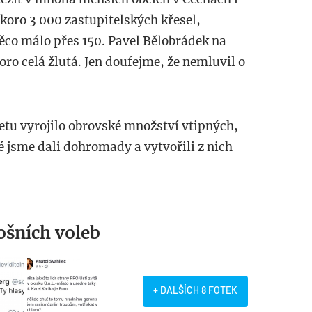
skoro 3 000 zastupitelských křesel,
ěco málo přes 150. Pavel Bělobrádek na
oro celá žlutá. Jen doufejme, že nemluvil o
tu vyrojilo obrovské množství vtipných,
é jsme dali dohromady a vytvořili z nich
ošních voleb
+ DALŠÍCH 8 FOTEK