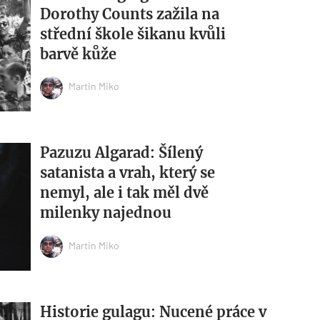
Dorothy Counts zažila na
střední škole šikanu kvůli
barvě kůže
Martin Miko
Pazuzu Algarad: Šílený
satanista a vrah, který se
nemyl, ale i tak měl dvě
milenky najednou
Martin Miko
Historie gulagu: Nucené práce v