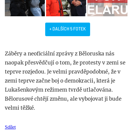
+ DALŠÍCH 5 FOTEK
Záběry a neoficiální zprávy z Běloruska nás
naopak přesvědčují o tom, že protesty v zemi se
teprve rozjedou. Je velmi pravděpodobné, že v
zemi teprve začne boj o demokracii, která je
Lukašenkovým režimem tvrdě utlačována.
Bělorusové chtějí změnu, ale vybojovat ji bude
velmi těžké.
Sdílet