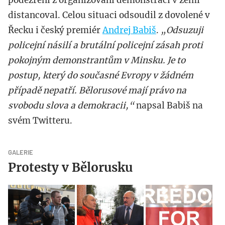
podezření z organizování demonstrací v zemi
distancoval. Celou situaci odsoudil z dovolené v
Řecku i český premiér
Andrej Babiš
.
„Odsuzuji
policejní násilí a brutální policejní zásah proti
pokojným demonstrantům v Minsku. Je to
postup, který do současné Evropy v žádném
případě nepatří. Bělorusové mají právo na
svobodu slova a demokracii,“
napsal Babiš na
svém Twitteru.
GALERIE
Protesty v Bělorusku