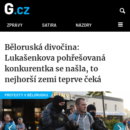
DALŠÍ
ZPRÁVY
SATIRA
NÁZORY
Běloruská divočina:
Lukašenkova pohřešovaná
konkurentka se našla, to
nejhorší zemi teprve čeká