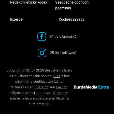
Redakční etický kodex
Všeobecné obchodní
podmínky
Inzerce
Cookies zásady
64 tisíc fanoušků
25 tisíc followerů
Copyright © 2015 ‐ 2026 BurdaMedia Extra
s.r.o., šíření obsahu serveru
G.cz
je bez
písemného souhlasu zakázáno.
Partneři serveru
Extra.cz
jsou
Favi.cz
-
nábytek
a
sedací soupravy
a
Aukro.cz
-
tržiště nejen pro
sběratelství
,
filatelii
a
numismatiku
.