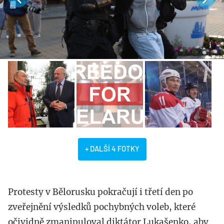
+ DALŠÍ 4 FOTKY
Protesty v Bělorusku pokračují i třetí den po
zveřejnění výsledků pochybných voleb, které
očividně zmanipuloval diktátor Lukašenko, aby