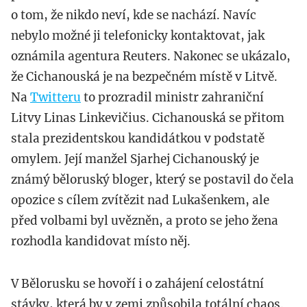
o tom, že nikdo neví, kde se nachází. Navíc
nebylo možné ji telefonicky kontaktovat, jak
oznámila agentura Reuters. Nakonec se ukázalo,
že Cichanouská je na bezpečném místě v Litvě.
Na
Twitteru
to prozradil ministr zahraniční
Litvy Linas Linkevičius. Cichanouská se přitom
stala prezidentskou kandidátkou v podstatě
omylem. Její manžel Sjarhej Cichanouský je
známý běloruský bloger, který se postavil do čela
opozice s cílem zvítězit nad Lukašenkem, ale
před volbami byl uvězněn, a proto se jeho žena
rozhodla kandidovat místo něj.
V Bělorusku se hovoří i o zahájení celostátní
stávky, která by v zemi způsobila totální chaos.