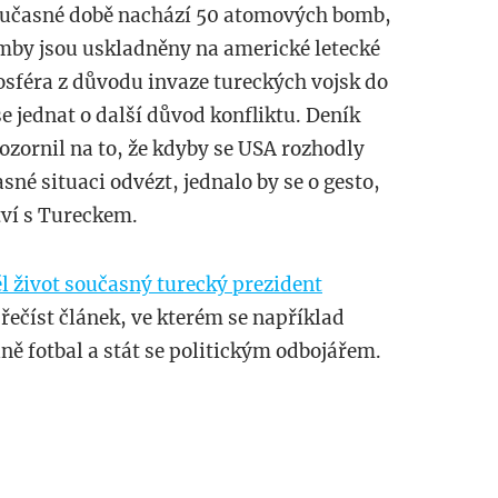
oučasné době nachází 50 atomových bomb,
omby jsou uskladněny na americké letecké
osféra z důvodu invaze tureckých vojsk do
e jednat o další důvod konfliktu. Deník
zornil na to, že kdyby se USA rozhodly
é situaci odvézt, jednalo by se o gesto,
tví s Tureckem.
l život současný turecký prezident
řečíst článek, ve kterém se například
lně fotbal a stát se politickým odbojářem.