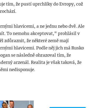
je tím, že pustí uprchlíky do Evropy, což
rochází.
rnými hlavicemi, a ne jednu nebo dvě. Ale
ít. To nemohu akceptovat,“ prohlásil v
l zdůraznit, že některé země mají
dernými hlavicemi. Podle něj jich má Rusko
dogan se následně ohrazoval tím, že
aderný arzenál. Realita je však taková, že
němi nedisponuje.