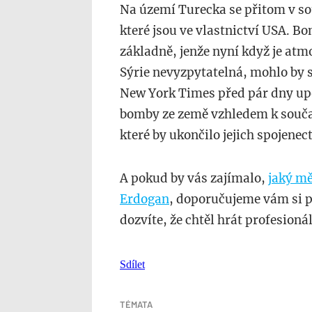
Na území Turecka se přitom v s
které jsou ve vlastnictví USA. B
základně, jenže nyní když je atm
Sýrie nevyzpytatelná, mohlo by s
New York Times před pár dny upo
bomby ze země vzhledem k současn
které by ukončilo jejich spojenec
A pokud by vás zajímalo,
jaký mě
Erdogan
, doporučujeme vám si p
dozvíte, že chtěl hrát profesioná
Sdílet
TÉMATA