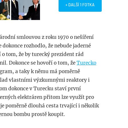
+ DALŠÍ 1 FOTKA
árodní smlouvou z roku 1970 o nešíření
se dokonce rozhodlo, že nebude jaderné
í o tom, že by turecký prezident rád
nil. Dokonce se hovoří o tom, že
Turecko
rogram, a taky k němu má poměrně
klad vlastními výzkumnými reaktory i
om dokonce v Turecku staví první
erných elektráren přitom lze využít pro
je poměrně dlouhá cesta trvající i několik
dernou bombu prostě koupit.