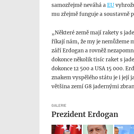
samozřejmě neváhá a
EU
vyhrožu
mu zřejmě funguje a soustavně p
„Některé země mají rakety s jade
říkají nám, že my je nemůžeme m
září Erdogan a rovněž nezapomně
dokonce několik tisíc raket s ja
dokonce 12 500 a USA 15 000. Er
znakem vyspělého státu je i její j
většina zemí G8 jadernými zbra
GALERIE
Prezident Erdogan