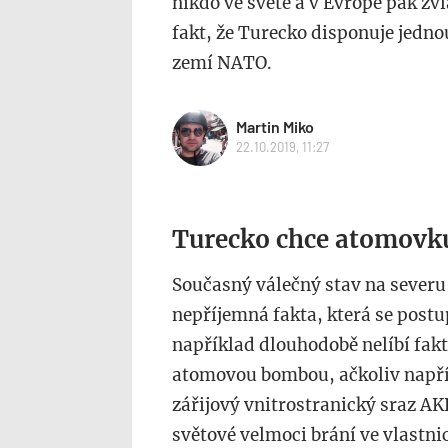
nikdo ve světě a v Evropě pak zv
fakt, že Turecko disponuje jedno
zemí NATO.
Martin Miko
22.10.2019, 11:27
Turecko chce atomovk
Současný válečný stav na severu
nepříjemná fakta, která se post
například dlouhodobě nelíbí fak
atomovou bombou, ačkoliv napří
zářijový vnitrostranický sraz AK
světové velmoci brání ve vlastni