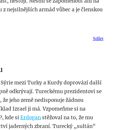
lášť, nestojí. Nesmí se zapomenout ani na
u z nejsilnějších armád vůbec a je členskou
Sdílet
u
 Sýrie mezi Turky a Kurdy doprovází další
upně odkrývají. Tureckému prezidentovi se
t, že jeho země nedisponuje žádnou
klad Izrael ji má. Vzpomeňme si na
P, kde si
Erdogan
stěžoval na to, že mu
ctví jaderných zbraní. Turecký „sultán“