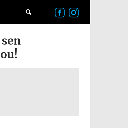
 sen
tou!