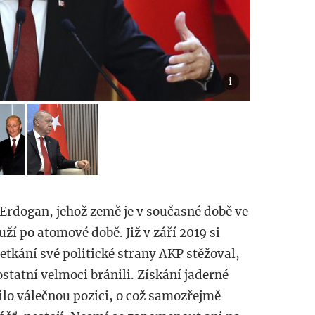
Erdogan, jehož země je v současné době ve
ží po atomové době. Již v září 2019 si
etkání své politické strany AKP stěžoval,
ostatní velmoci bránili. Získání jaderné
lo válečnou pozici, o což samozřejmě