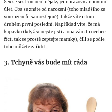
Sex se sestrou není nějaký jednorázový anonymní
úlet. Oba se znáte od narození (toho mladšího ze
sourozenců, samozřejmě), takže víte o tom
druhém první poslední. Například víte, že má
kapavku (když si nejste jistí a ona vám to nechce
říct, tak se prostě zeptejte mamky), čili se podle
toho můžete zařídit.
3. Tchyně vás bude mít ráda
www.femside.com_.jpg