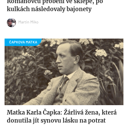
Romanovců proběhl ve sklepě, po
kulkách následovaly bajonety
Martin Miko
Matka Karla Čapka: Žárlivá žena, která
donutila jít synovu lásku na potrat