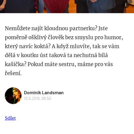
Nemůžete najít kloudnou partnerku? Jste
poměrně ošklivý člověk bez smyslu pro humor,
který navíc koktá? A když mluvíte, tak se vám
dělá v koutku úst taková ta nechutná bílá
kašička? Pokud máte sestru, máme pro vás
řešení.
Dominik Landsman
10.5.2016, 08:50
Sdílet