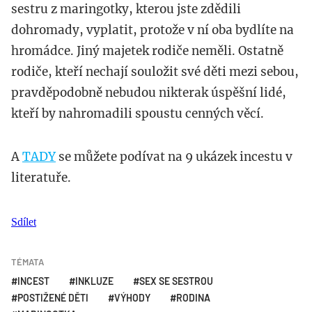
sestru z maringotky, kterou jste zdědili
dohromady, vyplatit, protože v ní oba bydlíte na
hromádce. Jiný majetek rodiče neměli. Ostatně
rodiče, kteří nechají souložit své děti mezi sebou,
pravděpodobně nebudou nikterak úspěšní lidé,
kteří by nahromadili spoustu cenných věcí.
A
TADY
se můžete podívat na 9 ukázek incestu v
literatuře.
Sdílet
TÉMATA
INCEST
INKLUZE
SEX SE SESTROU
POSTIŽENÉ DĚTI
VÝHODY
RODINA