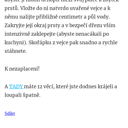
prstů. Vložte do ní natvrdo uvařené vejce a k
němu nalijte přibližně centimetr a půl vody.
Zakryjte její okraj prsty a v bezpečí dřezu vším
intenzivně zaklepejte (abyste nenacákali po
kuchyni). Skořápku z vejce pak snadno a rychle
stáhnete.
K nezaplacení!
A
TADY
máte 12 věcí, které jste dodnes krájeli a
loupali špatně.
Sdílet