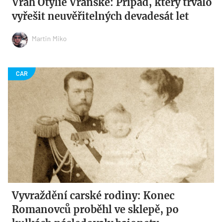
Vrah Otýlie Vranské: Případ, který trvalo
vyřešit neuvěřitelných devadesát let
Martin Miko
Vyvraždění carské rodiny: Konec
Romanovců proběhl ve sklepě, po