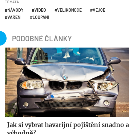
TÉMATA
NÁVODY
VIDEO
VELIKONOCE
VEJCE
VAŘENÍ
LOUPÁNÍ
PODOBNÉ ČLÁNKY
Jak si vybrat havarijní pojištění snadno a
výhodně?