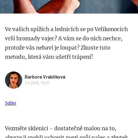
Ve vašich spížích a lednicích se po Velikonocích
vrší hromady vajec? A vám se do nich nechce,
protože vás nebaví je loupat? Zkuste tuto
metodu, která vám ušetří trápení!
Barbora Vrablíková
7.4.2015, 10:01
Sdílet
Vezměte sklenici - dostatečně malou na to,
abyste ji mohli uchopit mezi svůj palec a zbytek