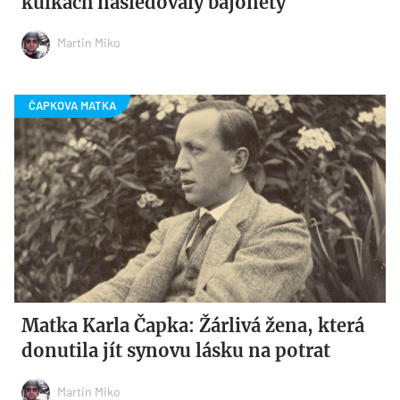
kulkách následovaly bajonety
Martin Miko
Matka Karla Čapka: Žárlivá žena, která
donutila jít synovu lásku na potrat
Martin Miko