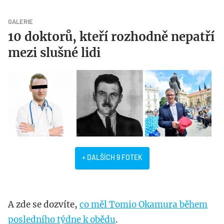
GALERIE
10 doktorů, kteří rozhodně nepatří
mezi slušné lidi
+ DALŠÍCH 9 FOTEK
A zde se dozvíte,
co měl Tomio Okamura během
posledního týdne k obědu
.