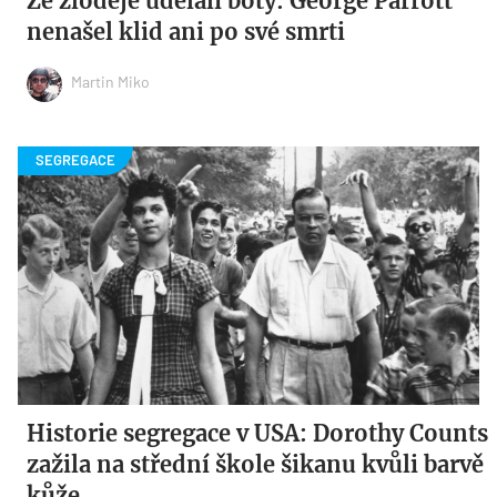
Ze zloděje udělali boty: George Parrott
nenašel klid ani po své smrti
Martin Miko
Historie segregace v USA: Dorothy Counts
zažila na střední škole šikanu kvůli barvě
kůže