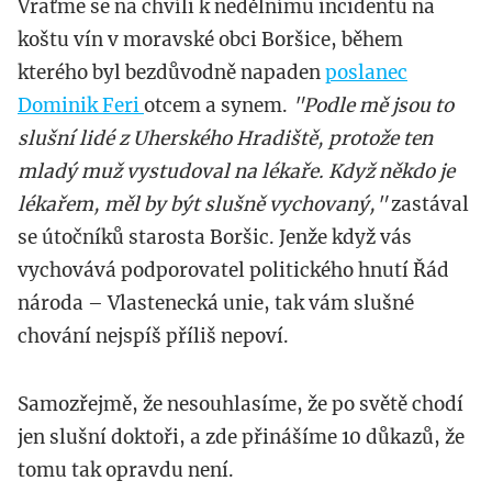
Vraťme se na chvíli k nedělnímu incidentu na
koštu vín v moravské obci Boršice, během
kterého byl bezdůvodně napaden
poslanec
Dominik Feri
otcem a synem.
"Podle mě jsou to
slušní lidé z Uherského Hradiště, protože ten
mladý muž vystudoval na lékaře. Když někdo je
lékařem, měl by být slušně vychovaný,"
zastával
se útočníků starosta Boršic. Jenže když vás
vychovává podporovatel politického hnutí Řád
národa – Vlastenecká unie, tak vám slušné
chování nejspíš příliš nepoví.
Samozřejmě, že nesouhlasíme, že po světě chodí
jen slušní doktoři, a zde přinášíme 10 důkazů, že
tomu tak opravdu není.