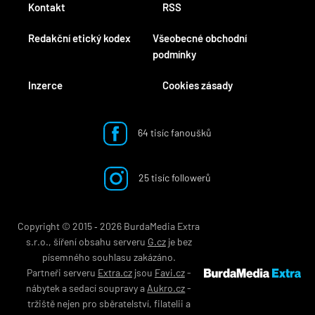
Kontakt
RSS
Redakční etický kodex
Všeobecné obchodní
podmínky
Inzerce
Cookies zásady
64 tisíc fanoušků
25 tisíc followerů
Copyright © 2015 ‐ 2026 BurdaMedia Extra
s.r.o., šíření obsahu serveru
G.cz
je bez
písemného souhlasu zakázáno.
Partneři serveru
Extra.cz
jsou
Favi.cz
-
nábytek
a
sedací soupravy
a
Aukro.cz
-
tržiště nejen pro
sběratelství
,
filatelii
a