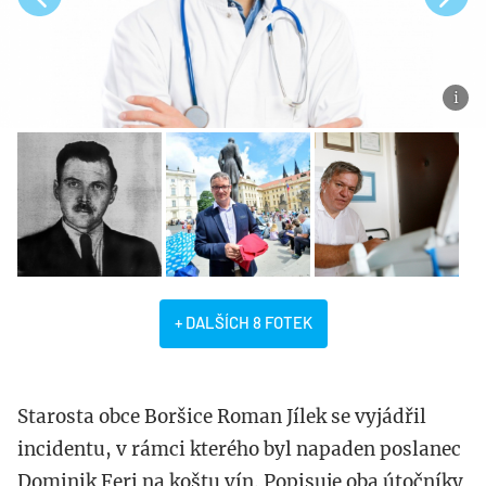
+ DALŠÍCH 8 FOTEK
Starosta obce Boršice Roman Jílek se vyjádřil
incidentu, v rámci kterého byl napaden poslanec
Dominik Feri na koštu vín. Popisuje oba útočníky