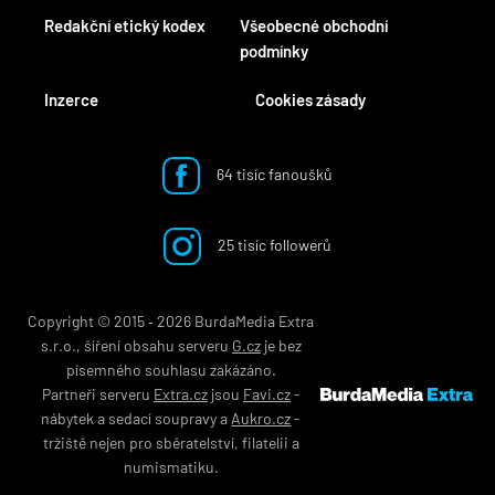
Redakční etický kodex
Všeobecné obchodní
podmínky
Inzerce
Cookies zásady
64 tisíc fanoušků
25 tisíc followerů
Copyright © 2015 ‐ 2026 BurdaMedia Extra
s.r.o., šíření obsahu serveru
G.cz
je bez
písemného souhlasu zakázáno.
Partneři serveru
Extra.cz
jsou
Favi.cz
-
nábytek
a
sedací soupravy
a
Aukro.cz
-
tržiště nejen pro
sběratelství
,
filatelii
a
numismatiku
.