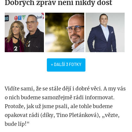
Dobrých zpráv není nikdy dost
+ DALŠÍ 3 FOTKY
Vidíte sami, že se stále dějí i dobré věci. A my vás
o nich budeme samozřejmě rádi informovat.
Protože, jak už jsme psali, ale tohle budeme
opakovat rádi (díky, Tino Pletánková), „vězte,
bude líp!"