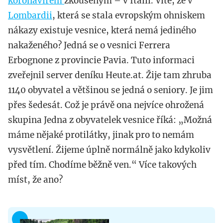
koronavirem
zkoušeným – v Itálii. Víte, že v
Lombardii
, která se stala evropským ohniskem
nákazy existuje vesnice, která nemá jediného
nakaženého? Jedná se o vesnici Ferrera
Erbognone z provincie Pavia. Tuto informaci
zveřejnil server deníku Heute.at. Žije tam zhruba
1140 obyvatel a většinou se jedná o seniory. Je jim
přes šedesát. Což je právě ona nejvíce ohrožená
skupina Jedna z obyvatelek vesnice říká: „Možná
máme nějaké protilátky, jinak pro to nemám
vysvětlení. Žijeme úplně normálně jako kdykoliv
před tím. Chodíme běžně ven.“ Více takových
míst, že ano?