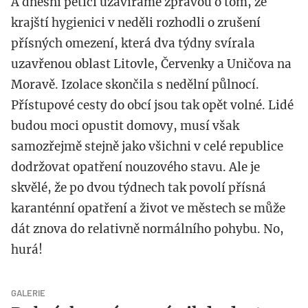
A dnešní pětici uzavíráme zprávou o tom, že
krajští hygienici v neděli rozhodli o zrušení
přísných omezení, která dva týdny svírala
uzavřenou oblast Litovle, Červenky a Uničova na
Moravě. Izolace skončila s nedělní půlnocí.
Přístupové cesty do obcí jsou tak opět volné. Lidé
budou moci opustit domovy, musí však
samozřejmě stejně jako všichni v celé republice
dodržovat opatření nouzového stavu. Ale je
skvělé, že po dvou týdnech tak povolí přísná
karanténní opatření a život ve městech se může
dát znova do relativně normálního pohybu. No,
hurá!
GALERIE