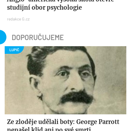
studijní obor psychologie
redakce G.cz
DOPORUČUJEME
Ze zloděje udělali boty: George Parrott
nenašel klid ani po své smrti