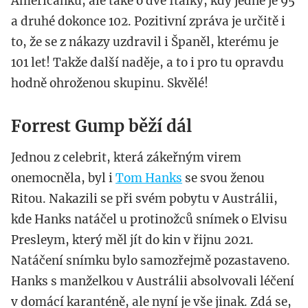
Američanku, ale také o dvě Italky, kdy jedné je 95
a druhé dokonce 102. Pozitivní zpráva je určitě i
to, že se z nákazy uzdravil i Španěl, kterému je
101 let! Takže další naděje, a to i pro tu opravdu
hodně ohroženou skupinu. Skvělé!
Forrest Gump běží dál
Jednou z celebrit, která zákeřným virem
onemocněla, byl i
Tom Hanks
se svou ženou
Ritou. Nakazili se při svém pobytu v Austrálii,
kde Hanks natáčel u protinožců snímek o Elvisu
Presleym, který měl jít do kin v řijnu 2021.
Natáčení snímku bylo samozřejmě pozastaveno.
Hanks s manželkou v Austrálii absolvovali léčení
v domácí karanténě, ale nyní je vše jinak. Zdá se,