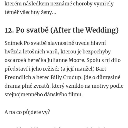
kterém následkem neznámé choroby vymřely
téměř všechny ženy...
12. Po svatbě (After the Wedding)
Snímek Po svatbě slavnostně uvede hlavní
hvězda letošních Varů, kterou je bezpochyby
oscarová herečka Julianne Moore. Spolu s ní dílo
představí i jeho režisér (a její manžel) Bart
Freundlich a herec Billy Crudup. Jde o důmyslné
drama plné zvratů, který vzniklo na motivy podle
stejnojmenného dánského filmu.
A na co půjdete vy?