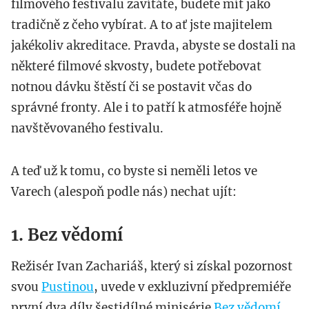
filmového festivalu zavítáte, budete mít jako
tradičně z čeho vybírat. A to ať jste majitelem
jakékoliv akreditace. Pravda, abyste se dostali na
některé filmové skvosty, budete potřebovat
notnou dávku štěstí či se postavit včas do
správné fronty. Ale i to patří k atmosféře hojně
navštěvovaného festivalu.
A teď už k tomu, co byste si neměli letos ve
Varech (alespoň podle nás) nechat ujít:
1. Bez vědomí
Režisér Ivan Zachariáš, který si získal pozornost
svou
Pustinou
, uvede v exkluzivní předpremiéře
první dva díly šestidílné minisérie
Bez vědomí
,