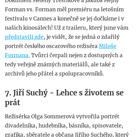
Dokument Heleny Třeštíkové a Jakuba Hejny
Forman vs. Forman měl premiéru na letošním
festivalu v Cannes a konečně se jej dočkáme i v
našich kinosálech! Už z traileru, který jsme vám
představili zde
, je vidět, že se jedná o zdařilý
portrét českého oscarového režiséra
Miloše
Formana.
Tvůrci čerpali nejen z dostupných a
tedy veřejně známých materiálů, ale také z
archivů jeho přátel a spolupracovníků.
7. Jiří Suchý - Lehce s životem se
prát
Režisérka Olga Sommerová vytvořila portrét
divadelníka, hudebníka, básníka, spisovatele,
grafika, sběratele a občana Jiřího Suchého, který