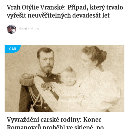
Vrah Otýlie Vranské: Případ, který trvalo
vyřešit neuvěřitelných devadesát let
Martin Miko
Vyvraždění carské rodiny: Konec
Romanovců proběhl ve sklepě, po