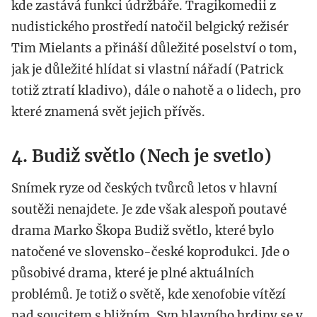
kde zastává funkci údržbáře. Tragikomedii z
nudistického prostředí natočil belgický režisér
Tim Mielants a přináší důležité poselství o tom,
jak je důležité hlídat si vlastní nářadí (Patrick
totiž ztratí kladivo), dále o nahotě a o lidech, pro
které znamená svět jejich přívěs.
4. Budiž světlo (Nech je svetlo)
Snímek ryze od českých tvůrců letos v hlavní
soutěži nenajdete. Je zde však alespoň poutavé
drama Marko Škopa Budiž světlo, které bylo
natočené ve slovensko-české koprodukci. Jde o
působivé drama, které je plné aktuálních
problémů. Je totiž o světě, kde xenofobie vítězí
nad soucitem s bližním. Syn hlavního hrdiny se v