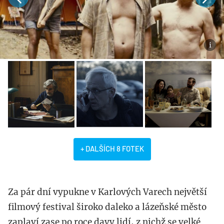
+ DALŠÍCH 8 FOTEK
Za pár dní vypukne v Karlových Varech největší
filmový festival široko daleko a lázeňské město
zaplaví zase po roce davy lidí, z nichž se velké