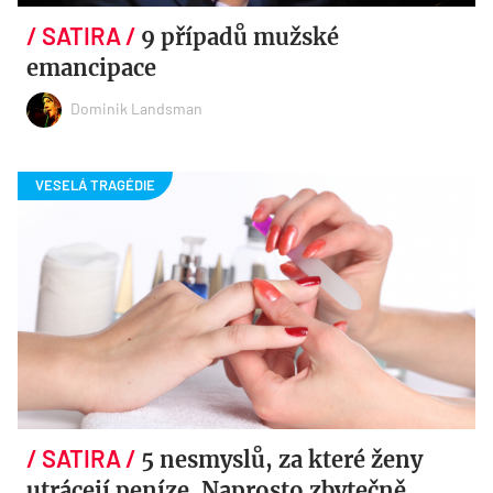
9 případů mužské
emancipace
Dominik Landsman
5 nesmyslů, za které ženy
utrácejí peníze. Naprosto zbytečně