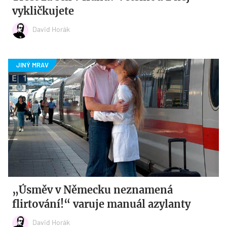
vykličkujete
David Horák
„Úsměv v Německu neznamená
flirtování!“ varuje manuál azylanty
David Horák