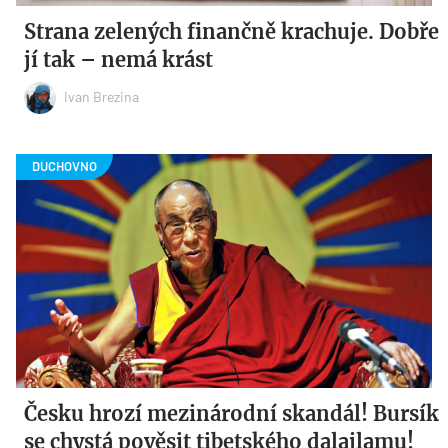
Strana zelených finančně krachuje. Dobře
jí tak – nemá krást
Ivan Brezina
Česku hrozí mezinárodní skandál! Bursík
se chystá pověsit tibetského dalajlamu!