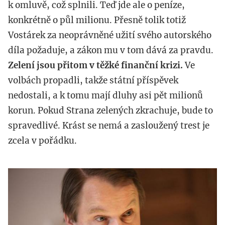
k omluvě, což splnili. Teď jde ale o peníze,
konkrétně o půl milionu. Přesně tolik totiž
Vostárek za neoprávněné užití svého autorského
díla požaduje, a zákon mu v tom dává za pravdu.
Zelení jsou přitom v těžké finanční krizi.
Ve
volbách propadli, takže státní příspěvek
nedostali, a k tomu mají dluhy asi pět milionů
korun. Pokud Strana zelených zkrachuje, bude to
spravedlivé. Krást se nemá a zasloužený trest je
zcela v pořádku.
profimedia-
0213484418.jpg