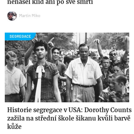
nenašel klid ani po své smrti
Martin Miko
Historie segregace v USA: Dorothy Counts
zažila na střední škole šikanu kvůli barvě
kůže