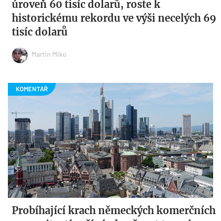
úroveň 60 tisíc dolarů, roste k
historickému rekordu ve výši necelých 69
tisíc dolarů
Martin Miko
Probíhající krach německých komerčních