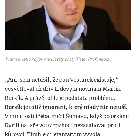
Tváří se, jako kdyby mu uletěly včely (Foto: Profimedia)
„Ani jsem netušil, že pan Vostárek existuje,“
vysvětloval už dřív Lidovým novinám Martin
Bursík. A právě tohle je podstata problému.
Bursík je totiž ignorant, který nikdy nic netuší.
V minulosti třeba zničil Šumavu, když po orkánu
Kyrill na jaře 2007 rozhodl nezasahovat proti
kůrovci. Tímhle diletantstvím vyvolal