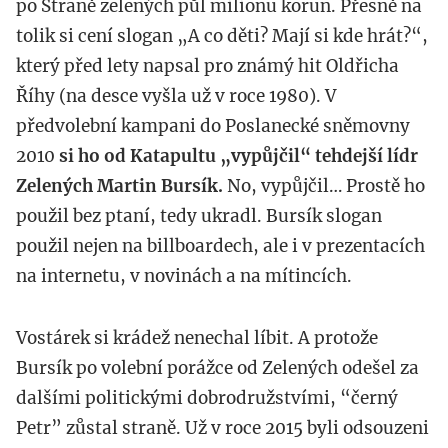
po Straně zelených půl milionu korun. Přesně na
tolik si cení slogan „A co děti? Mají si kde hrát?“,
který před lety napsal pro známý hit Oldřicha
Říhy (na desce vyšla už v roce 1980). V
předvolební kampani do Poslanecké sněmovny
2010
si ho od Katapultu „vypůjčil“ tehdejší lídr
Zelených Martin Bursík.
No, vypůjčil… Prostě ho
použil bez ptaní, tedy ukradl. Bursík slogan
použil nejen na billboardech, ale i v prezentacích
na internetu, v novinách a na mítincích.
Vostárek si krádež nenechal líbit. A protože
Bursík po volební porážce od Zelených odešel za
dalšími politickými dobrodružstvími, “černý
Petr” zůstal straně. Už v roce 2015 byli odsouzeni