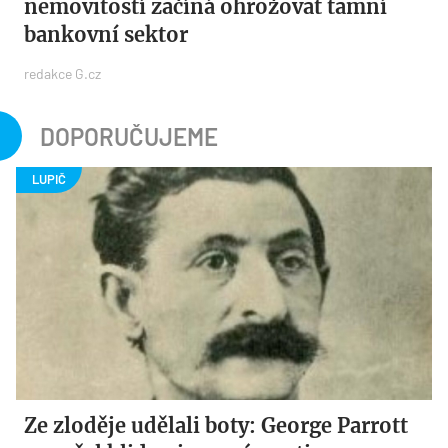
nemovitostí začíná ohrožovat tamní
bankovní sektor
redakce G.cz
DOPORUČUJEME
Ze zloděje udělali boty: George Parrott