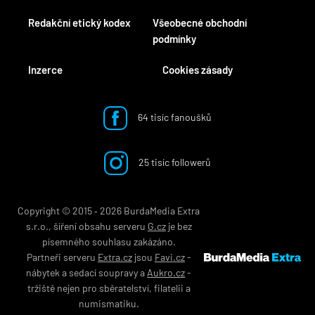
Redakční etický kodex
Všeobecné obchodní
podmínky
Inzerce
Cookies zásady
64 tisíc fanoušků
25 tisíc followerů
Copyright © 2015 ‐ 2026 BurdaMedia Extra
s.r.o., šíření obsahu serveru
G.cz
je bez
písemného souhlasu zakázáno.
Partneři serveru
Extra.cz
jsou
Favi.cz
-
nábytek
a
sedací soupravy
a
Aukro.cz
-
tržiště nejen pro
sběratelství
,
filatelii
a
numismatiku
.