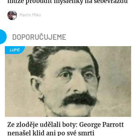
může probudit myšlenky na sebevraždu
Martin Miko
DOPORUČUJEME
Ze zloděje udělali boty: George Parrott
nenašel klid ani po své smrti