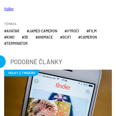
Sdílet
TÉMATA
AVATAR
JAMES CAMERON
VÝROČÍ
FILM
KINO
3D
ANIMACE
SCIFI
CAMERON
TERMINÁTOR
PODOBNÉ ČLÁNKY