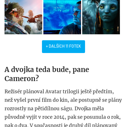
+ DALŠÍCH 11 FOTEK
A dvojka teda bude, pane
Cameron?
Režisér plánoval Avatar trilogii ještě předtím,
než vyšel první film do kin, ale postupně se plány
rozrostly na pětidílnou ságu. Dvojka měla
původně vyjít v roce 2014, pak se posunula o rok,
pak o dva. V současnosti je druhý díl plánovaný