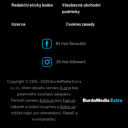
Redakční etický kodex
Všeobecné obchodní
podmínky
Inzerce
Cookies zásady
64 tisíc fanoušků
25 tisíc followerů
Copyright © 2015 ‐ 2026 BurdaMedia Extra
s.r.o., šíření obsahu serveru
G.cz
je bez
písemného souhlasu zakázáno.
Partneři serveru
Extra.cz
jsou
Favi.cz
-
nábytek
a
sedací soupravy
a
Aukro.cz
-
tržiště nejen pro
sběratelství
,
filatelii
a
numismatiku
.