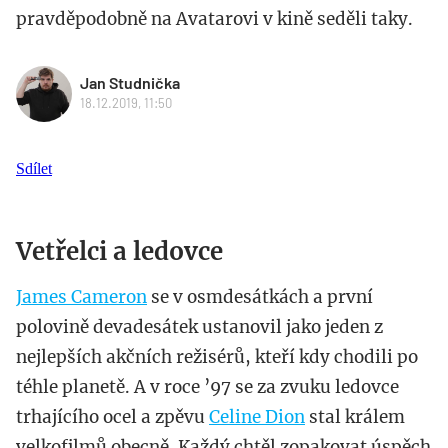
pravděpodobně na Avatarovi v kině seděli taky.
Jan Studnička
18.12.2019, 11:50
Sdílet
Vetřelci a ledovce
James Cameron
se v osmdesátkách a první
polovině devadesátek ustanovil jako jeden z
nejlepších akčních režisérů, kteří kdy chodili po
téhle planetě. A v roce ’97 se za zvuku ledovce
trhajícího ocel a zpěvu
Celine Dion
stal králem
velkofilmů obecně. Každý chtěl zopakovat úspěch