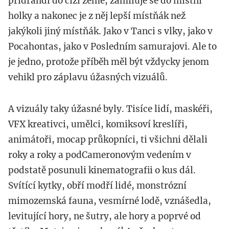
přidrandí do cizí země, zamiluje se do místní
holky a nakonec je z něj lepší místňák než
jakýkoli jiný místňák. Jako v Tanci s vlky, jako v
Pocahontas, jako v Posledním samurajovi. Ale to
je jedno, protože příběh měl být vždycky jenom
vehikl pro záplavu úžasných vizuálů.
A vizuály taky úžasné byly. Tisíce lidí, maskéři,
VFX kreativci, umělci, komiksoví kreslíři,
animátoři, mocap průkopníci, ti všichni dělali
roky a roky a podCameronovým vedením v
podstatě posunuli kinematografii o kus dál.
Svítící kytky, obří modří lidé, monstrózní
mimozemská fauna, vesmírné lodě, vznášedla,
levitující hory, ne šutry, ale hory a poprvé od