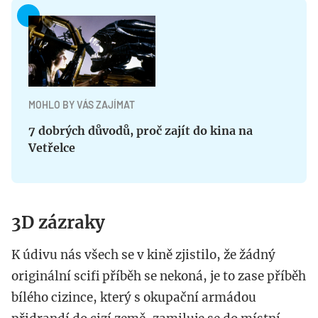
MOHLO BY VÁS ZAJÍMAT
7 dobrých důvodů, proč zajít do kina na
Vetřelce
3D zázraky
K údivu nás všech se v kině zjistilo, že žádný
originální scifi příběh se nekoná, je to zase příběh
bílého cizince, který s okupační armádou