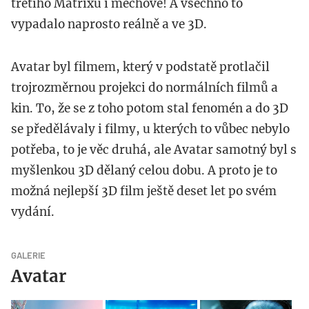
třetího Matrixu i mechové! A všechno to
vypadalo naprosto reálně a ve 3D.
Avatar byl filmem, který v podstatě protlačil
trojrozměrnou projekci do normálních filmů a
kin. To, že se z toho potom stal fenomén a do 3D
se předělávaly i filmy, u kterých to vůbec nebylo
potřeba, to je věc druhá, ale Avatar samotný byl s
myšlenkou 3D dělaný celou dobu. A proto je to
možná nejlepší 3D film ještě deset let po svém
vydání.
GALERIE
Avatar