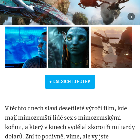
+ DALŠÍCH 10 FOTEK
V těchto dnech slaví desetileté výročí film, kde
mají mimozemští lidé sex s mimozemskými
koňmi, a který v kinech vydělal skoro tři miliardy
dolarů. Zní to podivně, víme, ale vy jste