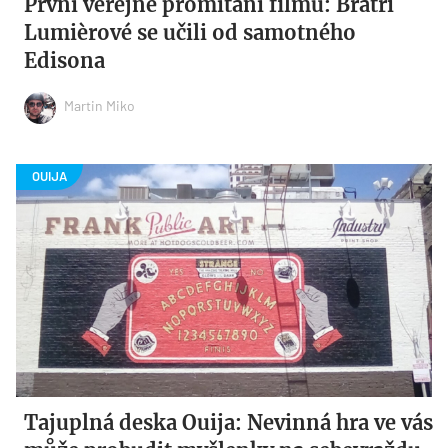
První veřejné promítání filmu: Bratři
Lumièrové se učili od samotného
Edisona
Martin Miko
Tajuplná deska Ouija: Nevinná hra ve vás